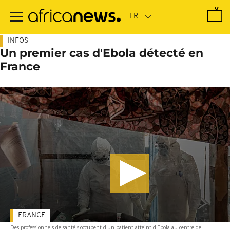
Passer
au
contenu
principal
INFOS
Un premier cas d'Ebola détecté en
France
FRANCE
Des professionnels de santé s'occupent d'un patient atteint d'Ebola au centre de