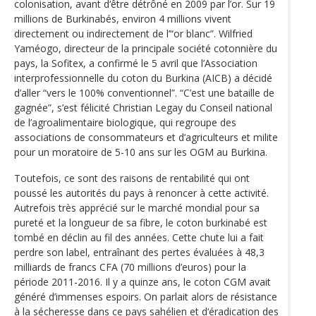
colonisation, avant d‘être détrôné en 2009 par l’or. Sur 19
millions de Burkinabés, environ 4 millions vivent
directement ou indirectement de l’“or blanc”. Wilfried
Yaméogo, directeur de la principale société cotonnière du
pays, la Sofitex, a confirmé le 5 avril que l’Association
interprofessionnelle du coton du Burkina (AICB) a décidé
d’aller “vers le 100% conventionnel”. “C’est une bataille de
gagnée”, s’est félicité Christian Legay du Conseil national
de l’agroalimentaire biologique, qui regroupe des
associations de consommateurs et d’agriculteurs et milite
pour un moratoire de 5-10 ans sur les OGM au Burkina.
Toutefois, ce sont des raisons de rentabilité qui ont
poussé les autorités du pays à renoncer à cette activité.
Autrefois très apprécié sur le marché mondial pour sa
pureté et la longueur de sa fibre, le coton burkinabé est
tombé en déclin au fil des années. Cette chute lui a fait
perdre son label, entraînant des pertes évaluées à 48,3
milliards de francs CFA (70 millions d’euros) pour la
période 2011-2016. Il y a quinze ans, le coton CGM avait
généré d’immenses espoirs. On parlait alors de résistance
à la sécheresse dans ce pays sahélien et d‘éradication des