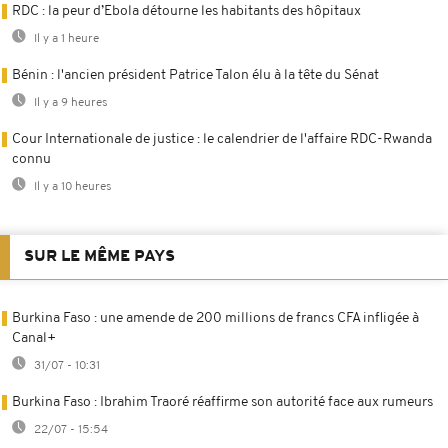
RDC : la peur d’Ebola détourne les habitants des hôpitaux
Il y a 1 heure
Bénin : l'ancien président Patrice Talon élu à la tête du Sénat
Il y a 9 heures
Cour Internationale de justice : le calendrier de l'affaire RDC-Rwanda
connu
Il y a 10 heures
SUR LE MÊME PAYS
Burkina Faso : une amende de 200 millions de francs CFA infligée à
Canal+
31/07 - 10:31
Burkina Faso : Ibrahim Traoré réaffirme son autorité face aux rumeurs
22/07 - 15:54