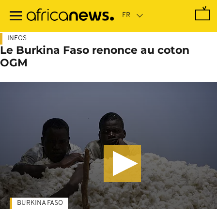
Passer
au
contenu
principal
INFOS
Le Burkina Faso renonce au coton
OGM
BURKINA FASO