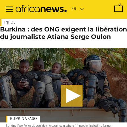
Passer
au
contenu
principal
INFOS
Burkina : des ONG exigent la libération
du journaliste Atiana Serge Oulon
BURKINA FASO
Burkina Faso Police sit outside the courtroom where 14 people, including former