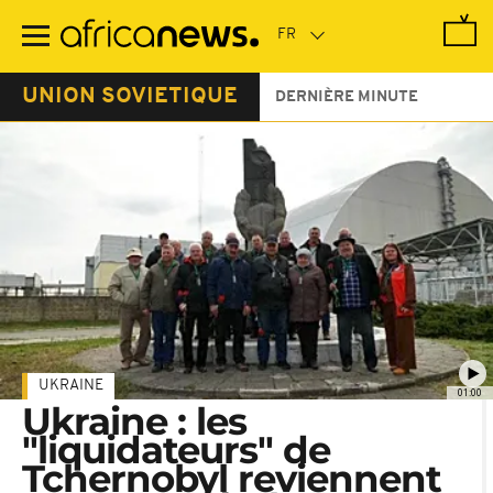
Passer
au
contenu
principal
UNION SOVIETIQUE
DERNIÈRE MINUTE
UKRAINE
01:00
Ukraine : les
"liquidateurs" de
Tchernobyl reviennent