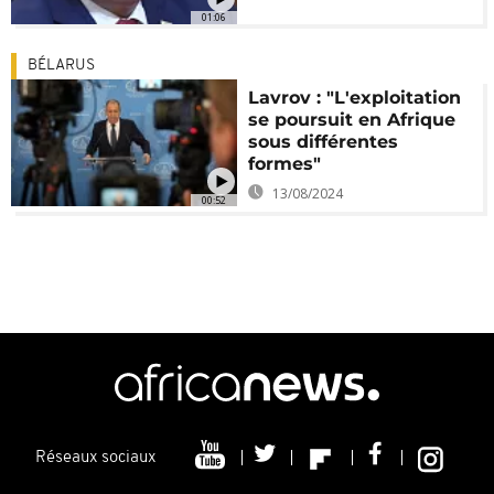
01:06
BÉLARUS
Lavrov : "L'exploitation
se poursuit en Afrique
sous différentes
formes"
13/08/2024
00:52
Réseaux sociaux