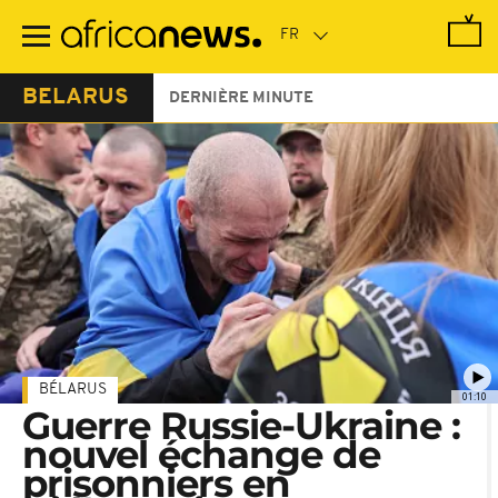
Passer
au
contenu
principal
BELARUS
DERNIÈRE MINUTE
BÉLARUS
01:10
Guerre Russie-Ukraine :
nouvel échange de
prisonniers en