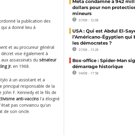
Meta condamné à 942 mill
dollars pour non protectio
mineurs
07/08 - 12:08
rdonné la publication des
, qui a donné lieu à
USA : Qui est Abdul El-Say
l’Américano-Égyptien qui 
les démocrates ?
ment et au procureur général
07/08 - 13:28
e décret vise également à
fs aux assassinats du
sénateur
Box-office : Spider-Man si
ing Jr.
en 1968.
démarrage historique
04/08 - 17:58
tylo à un assistant et a
 le principal responsable de la
 John F. Kennedy et le fils de
activisme anti-vaccins
l'a éloigné
n'était pas convaincu qu'un
nat de son oncle.