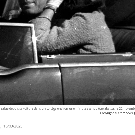
 salue depuis sa voiture dans un cortège environ une minute avant d'être abattu, le 22 novemb
Copyright © africanews
J:
18/03/2025