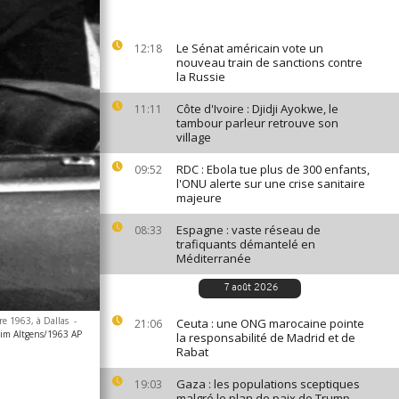
Le Sénat américain vote un
12:18
nouveau train de sanctions contre
la Russie
Côte d'Ivoire : Djidji Ayokwe, le
11:11
tambour parleur retrouve son
village
RDC : Ebola tue plus de 300 enfants,
09:52
l'ONU alerte sur une crise sanitaire
majeure
Espagne : vaste réseau de
08:33
trafiquants démantelé en
Méditerranée
7 août 2026
re 1963, à Dallas
-
Ceuta : une ONG marocaine pointe
21:06
Jim Altgens/1963 AP
la responsabilité de Madrid et de
Rabat
Gaza : les populations sceptiques
19:03
malgré le plan de paix de Trump