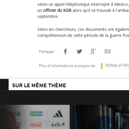
selon un appel téléphonique intercepté à Mexi
un
officier du KGB
alors qu'il se trouvait à l'amb
septembre.
Selon les chercheurs, ces documents ont égaleme
compréhension de cette période de la guerre froi
Partager
DONALD TR
Plus d'informations à propos de
SUR LE MÊME THÈME