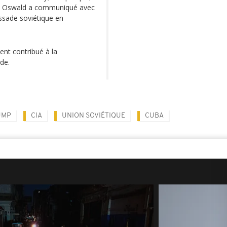
co, Oswald a communiqué avec
assade soviétique en
nt contribué à la
de.
UMP
CIA
UNION SOVIÉTIQUE
CUBA