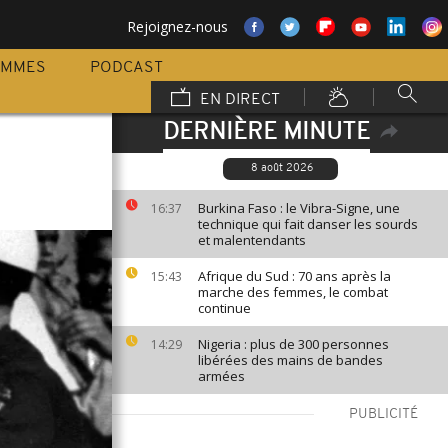
Rejoignez-nous
AMMES
PODCAST
EN DIRECT
DERNIÈRE MINUTE
8 août 2026
Burkina Faso : le Vibra-Signe, une
16:37
technique qui fait danser les sourds
et malentendants
Afrique du Sud : 70 ans après la
15:43
marche des femmes, le combat
continue
Nigeria : plus de 300 personnes
14:29
libérées des mains de bandes
armées
PUBLICITÉ