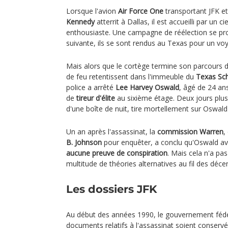
Lorsque l'avion
Air Force One
transportant JFK e
Kennedy
atterrit à Dallas, il est accueilli par un 
enthousiaste. Une campagne de réélection se prof
suivante, ils se sont rendus au Texas pour un vo
Mais alors que le cortège termine son parcours da
de feu retentissent dans l'immeuble du
Texas Sc
police a arrêté
Lee Harvey Oswald
, âgé de 24 ans
de
tireur d'élite
au sixième étage. Deux jours plus
d'une boîte de nuit, tire mortellement sur Oswald 
Un an après l'assassinat, la
commission Warren
,
B. Johnson
pour enquêter, a conclu qu'Oswald avait
aucune preuve de conspiration
. Mais cela n'a pa
multitude de théories alternatives au fil des déce
Les dossiers JFK
Au début des années 1990, le gouvernement fédé
documents relatifs à l'assassinat soient conserv