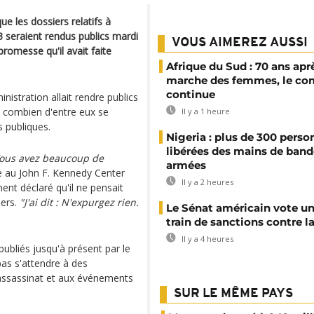
e les dossiers relatifs à
3 seraient rendus publics mardi
VOUS AIMEREZ AUSSI
romesse qu'il avait faite
Afrique du Sud : 70 ans aprè
marche des femmes, le co
continue
istration allait rendre publics
 combien d'entre eux se
Il y a 1 heure
s publiques.
Nigeria : plus de 300 perso
libérées des mains de band
Vous avez beaucoup de
armées
e au John F. Kennedy Center
Il y a 2 heures
ent déclaré qu'il ne pensait
iers.
"J'ai dit : N'expurgez rien.
Le Sénat américain vote u
train de sanctions contre l
Il y a 4 heures
ubliés jusqu'à présent par le
as s'attendre à des
 l'assassinat et aux événements
SUR LE MÊME PAYS