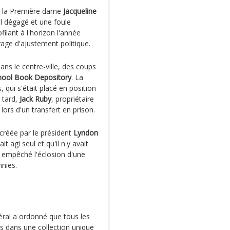
t la Première dame
Jacqueline
ciel dégagé et une foule
ilant à l'horizon l'année
yage d'ajustement politique.
ns le centre-ville, des coups
hool Book Depository
. La
, qui s'était placé en position
 tard,
Jack Ruby
, propriétaire
lors d'un transfert en prison.
 créée par le président
Lyndon
 agi seul et qu'il n'y avait
s empêché l'éclosion d'une
nnies.
ral a ordonné que tous les
és dans une collection unique