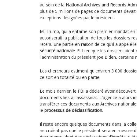
au sein de la
National Archives and Records Admi
plus de 5 millions de pages de documents devait 
exceptions désignées par le président.
M. Trump, qui a entamé son premier mandat en 20
autoriserait la publication de tous les dossiers re
retenu une partie en raison de ce qu'il a appelé l
sécurité nationale
. Et bien que les dossiers aient
l'administration du président Joe Biden, certains r
Les chercheurs estiment qu'environ 3 000 dossier
ce soit en totalité ou en partie.
Le mois dernier, le FBI a déclaré avoir découver
documents liés à l'assassinat. L'agence a alors in
transférer ces documents aux Archives nationales 
le
processus de déclassification
.
Il reste encore quelques documents dans la colle
ne croient pas que le président sera en mesure d
documents, dont des déclarations d'impôts, n'éta