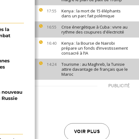
Kenya : la mort de 15 éléphants
17:55
dans un parc fait polémique
Crise énergétique à Cuba : vivre au
16:55
s la
rythme des coupures d'électricité
mbat
Kenya : la Bourse de Nairobi
16:40
prépare un fonds d’investissement
consacré à l’IA
nnes
Tourisme : au Maghreb, la Tunisie
14:24
es
attire davantage de français que le
Maroc
PUBLICITÉ
n nouveau
a Russie
VOIR PLUS