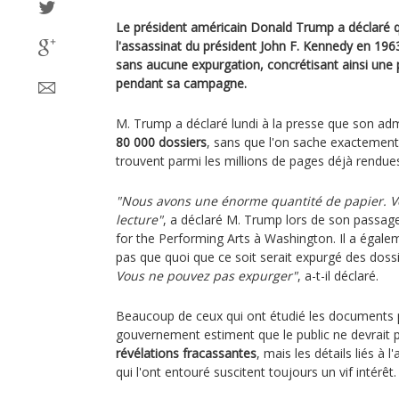
Le président américain Donald Trump a déclaré qu
l'assassinat du président John F. Kennedy en 196
sans aucune expurgation, concrétisant ainsi une p
pendant sa campagne.
M. Trump a déclaré lundi à la presse que son admin
80 000 dossiers
, sans que l'on sache exactement
trouvent parmi les millions de pages déjà rendue
"Nous avons une énorme quantité de papier. 
lecture"
, a déclaré M. Trump lors de son passag
for the Performing Arts à Washington. Il a égalem
pas que quoi que ce soit serait expurgé des doss
Vous ne pouvez pas expurger"
, a-t-il déclaré.
Beaucoup de ceux qui ont étudié les documents p
gouvernement estiment que le public ne devrait p
révélations fracassantes
, mais les détails liés à
qui l'ont entouré suscitent toujours un vif intérêt.