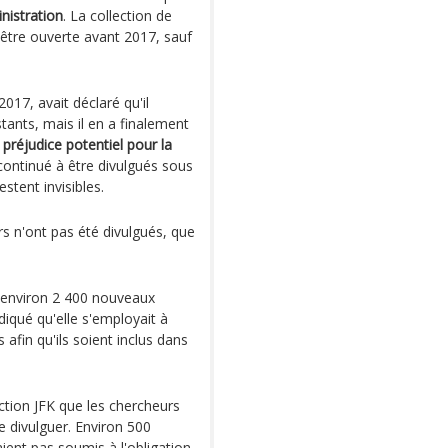
nistration
. La collection de
être ouverte avant 2017, sauf
17, avait déclaré qu'il
stants, mais il en a finalement
e
préjudice potentiel pour la
 continué à être divulgués sous
estent invisibles.
s n'ont pas été divulgués, que
t environ 2 400 nouveaux
diqué qu'elle s'employait à
afin qu'ils soient inclus dans
ction JFK que les chercheurs
e divulguer. Environ 500
ient pas soumis à l'obligation