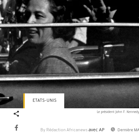
ETATS-UNIS
Le président John F. Kennedy
avec AP
Dernière MA
By Rédaction Africanews