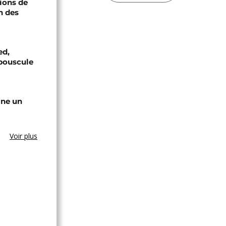
ions de
n des
ed,
bouscule
gne un
Voir plus