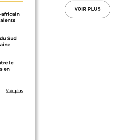
VOIR PLUS
-africain
talents
e du Sud
caine
tre le
s en
Voir plus