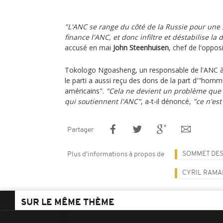
"L'ANC se range du côté de la Russie pour une s
finance l'ANC, et donc infiltre et déstabilise la
accusé en mai
John Steenhuisen
, chef de l'opposi
Tokologo Ngoasheng, un responsable de l'ANC à
le parti a aussi reçu des dons de la part d'"homm
américains".
"Cela ne devient un problème que 
qui soutiennent l'ANC"
, a-t-il dénoncé,
"ce n'est
Partager
SOMMET DES
Plus d'informations à propos de
CYRIL RAM
SUR LE MÊME THÈME