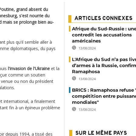
 Poutine, grand absent du
esburg, s'est nourrie du
ARTICLES CONNEXES
d mais se prolonge bien au-
Afrique du Sud-Russie : un
contredit les accusations
américaines
 plus qu'il semble aller à
omme diplomatiques, du pays
13/08/2024
L'Afrique du Sud n’a pas liv
d’armes à la Russie, confir
puis
l'invasion de l'Ukraine
et la
Ramaphosa
erçue comme un soutien
13/08/2024
a venue ou non du président
lations.
BRICS : Ramaphosa refuse 
compétition entre puissan
t international, a finalement
mondiales"
ttant fin à un épineux problème
13/08/2024
SUR LE MÊME PAYS
oir depuis 1994, a tissé des