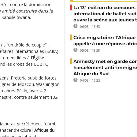
utte"
contre la domination
La 13ᵉ édition du concours
 amitié construite dans le
international de ballet sud
ue Sandile Swana.
ouvre la scène aux jeunes 
06/08 - 16:53
Crise migratoire : l’Afriqu
appelle à une réponse afri
n_t "un drôle de couple"_,
05/08 - 18:38
ffaires internationales (SAIIA).
oitement liées à
l'Église
Amnesty met en garde con
nd les droits des LGBTQ.
harcèlement anti-immigré
Afrique du Sud
ns. Pretoria subit de fortes
04/08 - 15:35
loigner de Moscou. Washington
a après Pékin, avec 4,2
emestre, contre seulement 132
ia aurait secrètement fourni
enacer d'exclure
l'Afrique du
ntreprises et partis