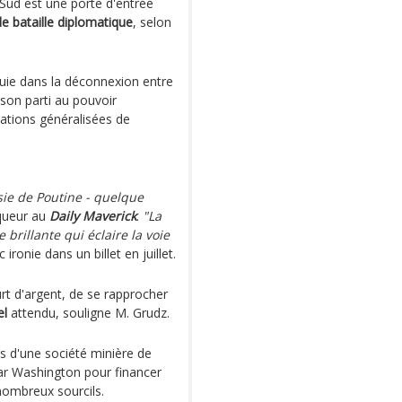
 Sud est une porte d'entrée
 bataille diplomatique
, selon
ouie dans la déconnexion entre
 son parti au pouvoir
ations généralisées de
sie de Poutine - quelque
iqueur au
Daily Maverick
.
"La
 brillante qui éclaire la voie
c ironie dans un billet en juillet.
rt d'argent, de se rapprocher
el
attendu, souligne M. Grudz.
ars d'une société minière de
ar Washington pour financer
nombreux sourcils.