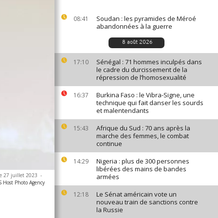
Soudan : les pyramides de Méroé
08:41
abandonnées à la guerre
8 août 2026
Sénégal : 71 hommes inculpés dans
17:10
le cadre du durcissement de la
répression de l’homosexualité
Burkina Faso : le Vibra-Signe, une
16:37
technique qui fait danser les sourds
et malentendants
Afrique du Sud : 70 ans après la
15:43
marche des femmes, le combat
continue
Nigeria : plus de 300 personnes
14:29
libérées des mains de bandes
e 27 juillet 2023
-
armées
S Host Photo Agency
Le Sénat américain vote un
12:18
nouveau train de sanctions contre
la Russie