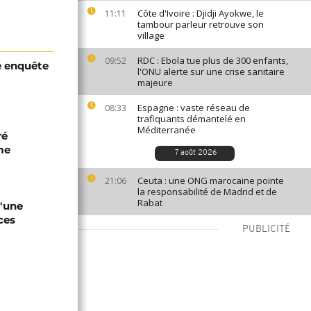
Côte d'Ivoire : Djidji Ayokwe, le
11:11
tambour parleur retrouve son
village
RDC : Ebola tue plus de 300 enfants,
09:52
e enquête
l'ONU alerte sur une crise sanitaire
majeure
Espagne : vaste réseau de
08:33
trafiquants démantelé en
Méditerranée
ré
me
7 août 2026
Ceuta : une ONG marocaine pointe
21:06
la responsabilité de Madrid et de
Rabat
"une
ces
PUBLICITÉ