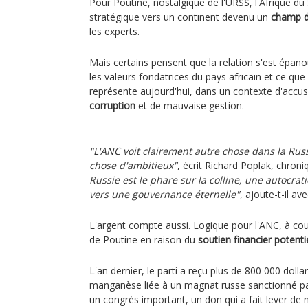
Pour Poutine, nostalgique de l'URSS, l'Afrique du
stratégique vers un continent devenu un
champ de
les experts.
Mais certains pensent que la relation s'est épan
les valeurs fondatrices du pays africain et ce que
représente aujourd'hui, dans un contexte d'accus
corruption
et de mauvaise gestion.
"L'ANC voit clairement autre chose dans la Rus
chose d'ambitieux"
, écrit Richard Poplak, chron
Russie est le phare sur la colline, une autocratie
vers une gouvernance éternelle"
, ajoute-t-il ave
L'argent compte aussi. Logique pour l'ANC, à cou
de Poutine en raison du
soutien financier potenti
L'an dernier, le parti a reçu plus de 800 000 doll
manganèse liée à un magnat russe sanctionné p
un congrès important, un don qui a fait lever de 