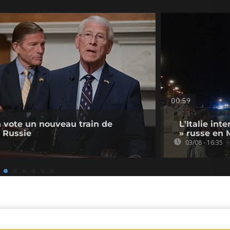
00:59
 vote un nouveau train de
L'Italie int
a Russie
» russe en 
03/08 - 16:35