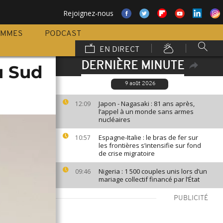
Rejoignez-nous
AMMES
PODCAST
EN DIRECT
DERNIÈRE MINUTE
u Sud
9 août 2026
Japon - Nagasaki : 81 ans après,
12:09
l’appel à un monde sans armes
nucléaires
Espagne-Italie : le bras de fer sur
10:57
les frontières s’intensifie sur fond
de crise migratoire
Nigeria : 1 500 couples unis lors d’un
09:46
mariage collectif financé par l’État
PUBLICITÉ