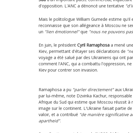
d'opposition. L'ANC a dénoncé une tentative
"d'
Mais le politologue William Gumede estime qu'il 
reconnaisse que son allégeance à Moscou ne sert
un
"lien émotionnel"
que
"nous ne pouvons pas
En juin, le président
Cyril Ramaphosa
a mené une 
Kiev, permettant d'étayer ses déclarations de
"ne
voyage a été salué par des Ukrainiens qui ont p
comment l'ANC, qui a combattu l'oppression, ne 
Kiev pour contrer son invasion.
Ramaphosa a pu
"parler directement"
aux Ukrain
par lui-même, note Dzvinka Kachur, responsable 
Afrique du Sud qui estime que Moscou réussit à m
image sur le continent. L'Ukraine faisait partie d
valoir, et a contribué
"de manière significative 
apartheid"
.