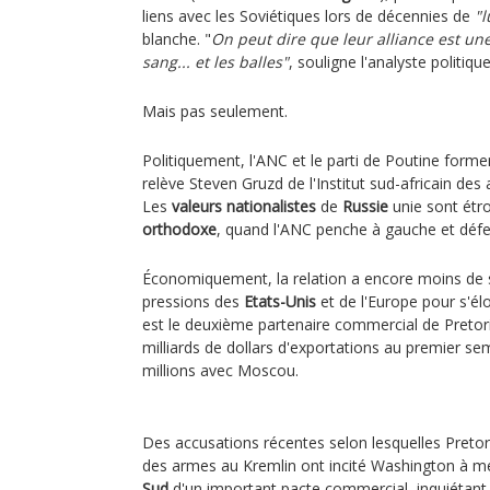
liens avec les Soviétiques lors de décennies de
"l
blanche. "
On peut dire que leur alliance est une
sang... et les balles"
, souligne l'analyste politiq
Mais pas seulement.
Politiquement, l'ANC et le parti de Poutine forme
relève Steven Gruzd de l'Institut sud-africain des a
Les
valeurs nationalistes
de
Russie
unie sont étr
orthodoxe
, quand l'ANC penche à gauche et défe
Économiquement, la relation a encore moins de se
pressions des
Etats-Unis
et de l'Europe pour s'é
est le deuxième partenaire commercial de Pretori
milliards de dollars d'exportations au premier s
millions avec Moscou.
Des accusations récentes selon lesquelles Pretor
des armes au Kremlin ont incité Washington à m
Sud
d'un important pacte commercial, inquiétant e