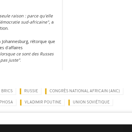
eule raison : parce qu'elle
 démocratie sud-africaine"
, a
tion.
 Johannesburg, rétorque que
es d'affaires
lorsque ce sont des Russes
 pas juste"
.
 BRICS
RUSSIE
CONGRÈS NATIONAL AFRICAIN (ANC)
APHOSA
VLADIMIR POUTINE
UNION SOVIÉTIQUE