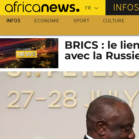
Passer
INFO
au
contenu
INFOS
ECONOMIE
SPORT
CULTURE
principal
BRICS : le li
avec la Russi