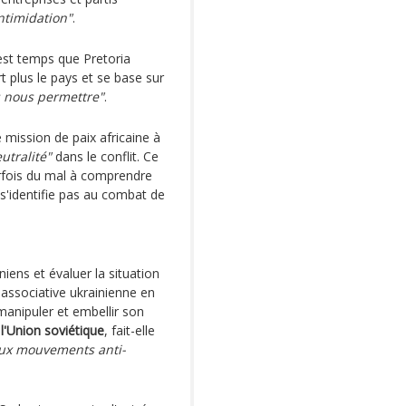
intimidation"
.
est temps que Pretoria
 plus le pays et se base sur
 nous permettre"
.
mission de paix africaine à
utralité"
dans le conflit. Ce
arfois du mal à comprendre
s'identifie pas au combat de
iens et évaluer la situation
associative ukrainienne en
anipuler et embellir son
e
l'Union soviétique
, fait-elle
aux mouvements anti-