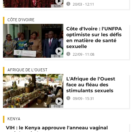
20/03 - 12:11
02:05
CÔTE D'IVOIRE
Côte d'Ivoire : l'UNFPA
optimiste sur les défis
en matière de santé
sexuelle
22/09 - 11:08
01:16
AFRIQUE DE L'OUEST
L'Afrique de l'Ouest
face au fléau des
stimulants sexuels
09/09 - 15:31
01:12
KENYA
VIH : le Kenya approuve l'anneau vaginal