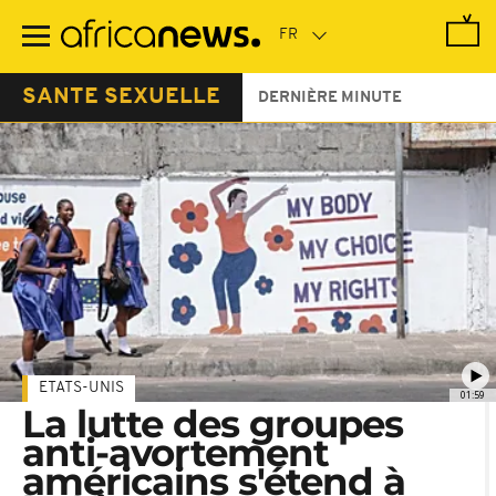
Passer
au
contenu
principal
SANTE SEXUELLE
DERNIÈRE MINUTE
ETATS-UNIS
01:59
La lutte des groupes
anti-avortement
américains s'étend à