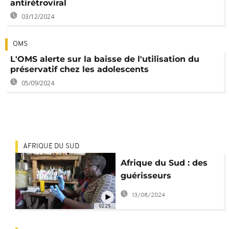
antirétroviral
03/12/2024
OMS
L'OMS alerte sur la baisse de l'utilisation du
préservatif chez les adolescents
05/09/2024
AFRIQUE DU SUD
Afrique du Sud : des
guérisseurs
traditionnels formés
13/08/2024
pour dépister le VIH
02:25