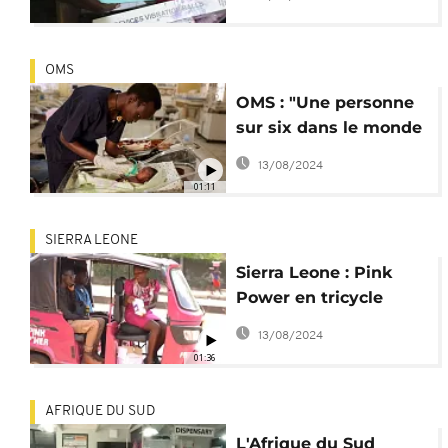
toys"
OMS
OMS : "Une personne
sur six dans le monde
souffre d'infertilité"
13/08/2024
01:11
SIERRA LEONE
Sierra Leone : Pink
Power en tricycle
contre le VIH/SIDA
13/08/2024
01:36
AFRIQUE DU SUD
L'Afrique du Sud