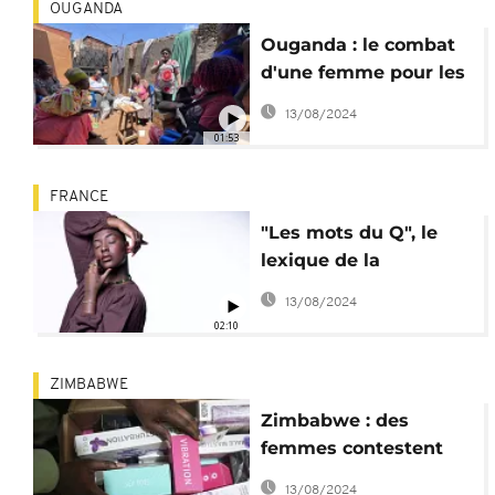
OUGANDA
Ouganda : le combat
d'une femme pour les
travailleuses du sexe
13/08/2024
01:53
FRANCE
"Les mots du Q", le
lexique de la
Nigérienne Camille
13/08/2024
Aumont Carnel
02:10
ZIMBABWE
Zimbabwe : des
femmes contestent
l'interdiction des "sex
13/08/2024