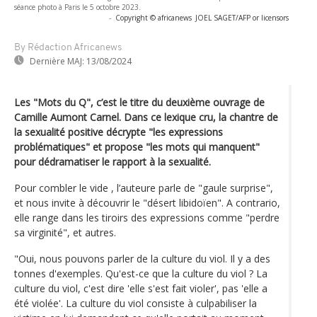
séance photo à Paris le 5 octobre 2023.
-
Copyright © africanews
JOEL SAGET/AFP or licensors
By Rédaction Africanews
Dernière MAJ:
13/08/2024
Les "Mots du Q", c’est le titre du deuxième ouvrage de
Camille Aumont Carnel. Dans ce lexique cru, la chantre de
la sexualité positive décrypte "les expressions
problématiques" et propose "les mots qui manquent"
pour dédramatiser le rapport à la sexualité.
Pour combler le vide , l’auteure parle de "gaule surprise",
et nous invite à découvrir le "désert libidoïen". A contrario,
elle range dans les tiroirs des expressions comme "perdre
sa virginité", et autres.
"Oui, nous pouvons parler de la culture du viol. Il y a des
tonnes d'exemples. Qu'est-ce que la culture du viol ? La
culture du viol, c'est dire 'elle s'est fait violer', pas 'elle a
été violée'. La culture du viol consiste à culpabiliser la