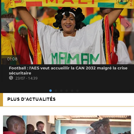
01:08
Football : l'AES veut accueillir la CAN 2032 malgré la crise
sécuritaire
23/07 - 14:39
PLUS D'ACTUALITÉS