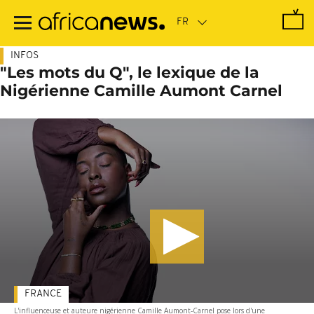
Passer
au
contenu
principal
INFOS
"Les mots du Q", le lexique de la
Nigérienne Camille Aumont Carnel
FRANCE
L'influenceuse et auteure nigérienne Camille Aumont-Carnel pose lors d'une