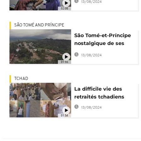
13/08/2024
02:08
SÃO TOMÉ AND PRÍNCIPE
São Tomé-et-Príncipe
nostalgique de ses
roças
13/08/2024
01:55
TCHAD
La difficile vie des
retraités tchadiens
13/08/2024
01:54