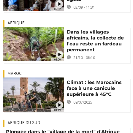
03/09 - 11:31
02:32
AFRIQUE
Dans les villages
africains, la collecte de
l'eau reste un fardeau
permanent
21/10 - 08:10
01:00
MAROC
Climat : les Marocains
face à une canicule
supérieure à 45°C
09/07/2025
01:19
AFRIQUE DU SUD
Plongée dans le "village de la mort" d'Afrique