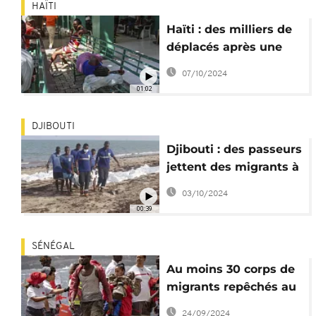
HAÏTI
Haïti : des milliers de
déplacés après une
attaque de gangs
07/10/2024
01:02
DJIBOUTI
Djibouti : des passeurs
jettent des migrants à
la mer, au moins 45
03/10/2024
morts
00:39
SÉNÉGAL
Au moins 30 corps de
migrants repêchés au
large du Sénégal
24/09/2024