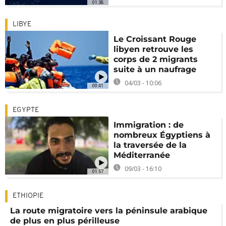
01:38
LIBYE
Le Croissant Rouge
libyen retrouve les
corps de 2 migrants
suite à un naufrage
04/03 - 10:06
00:41
EGYPTE
Immigration : de
nombreux Égyptiens à
la traversée de la
Méditerranée
09/03 - 16:10
01:57
ETHIOPIE
La route migratoire vers la péninsule arabique
de plus en plus périlleuse