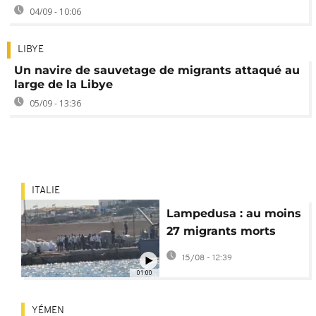
04/09 - 10:06
LIBYE
Un navire de sauvetage de migrants attaqué au
large de la Libye
05/09 - 13:36
ITALIE
Lampedusa : au moins
27 migrants morts
dans un naufrage
15/08 - 12:39
01:00
YÉMEN