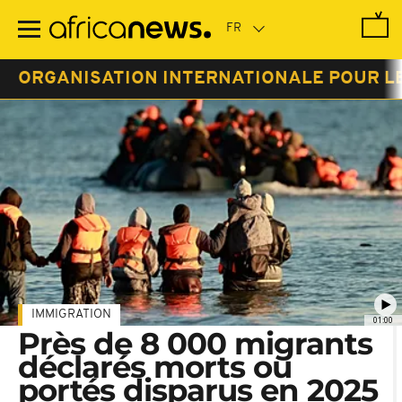
Passer
au
contenu
principal
ORGANISATION INTERNATIONALE POUR L
IMMIGRATION
01:00
Près de 8 000 migrants
déclarés morts ou
portés disparus en 2025