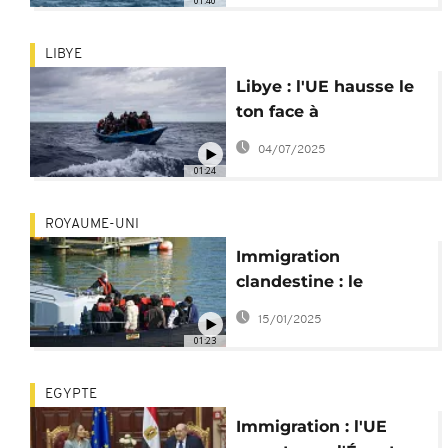
01:40
LIBYE
Libye : l'UE hausse le
ton face à
l'immigration
04/07/2025
clandestine
01:24
ROYAUME-UNI
Immigration
clandestine : le
Royaume-Uni
15/01/2025
sanctionnera les
01:23
passeurs
EGYPTE
Immigration : l'UE