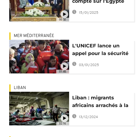
compte sur l'Égypte
pour protéger ses
15/01/2025
frontières
00:50
MER MÉDITERRANÉE
L'UNICEF lance un
appel pour la sécurité
des enfants migrants
03/01/2025
01:48
LIBAN
Liban : migrants
africains arrachés à la
Kafala, le retour tant
13/12/2024
espéré
02:16