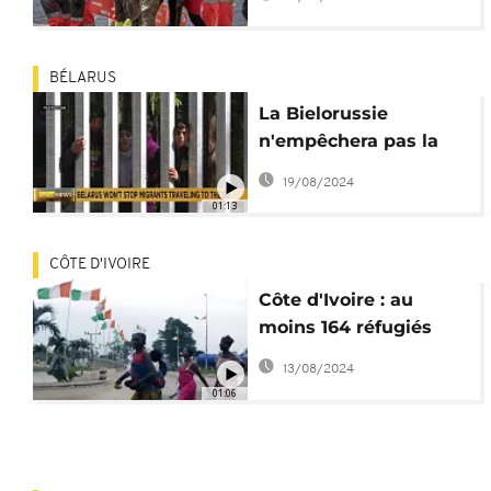
BÉLARUS
La Bielorussie
n'empêchera pas la
migration vers
19/08/2024
l'Europe
01:13
CÔTE D'IVOIRE
Côte d'Ivoire : au
moins 164 réfugiés
burkinabè refoulés à
13/08/2024
la frontière
01:06