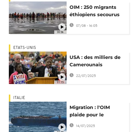
OIM : 250 migrants
éthiopiens secourus
au large du Yémen
07/08 - 16:05
00:56
ETATS-UNIS
USA : des milliers de
Camerounais
désormais menacés
22/07/2025
d'expulsions
01:15
ITALIE
Migration : l'OIM
plaide pour le
renforcement de l'aide
14/07/2025
au développement