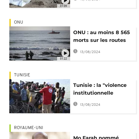
Djibouti
01:09
ONU
ONU : au moins 8 565
morts sur les routes
migratoires en 2023
13/08/2024
01:22
TUNISIE
Tunisie : la "violence
institutionnelle
quotidienne" contre
13/08/2024
les migrants
ROYAUME-UNI
Mo Farah nommé