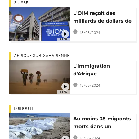
SUISSE
L'OIM reçoit des
milliards de dollars de
financements
13/08/2024
01:50
AFRIQUE SUB-SAHARIENNE
L'immigration
d'Afrique
subsaharienne vers
13/08/2024
l'Europe de plus en
01:56
plus périlleuse
DJIBOUTI
Au moins 38 migrants
morts dans un
naufrage au large de
13/08/2024