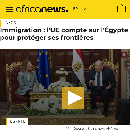
Passer
au
contenu
principal
INFOS
Immigration : l'UE compte sur l'Égypte
pour protéger ses frontières
EGYPTE
AP
-
Copyright © africanews
AP Photo