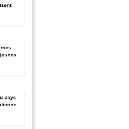
ttent
ent en
mmes
 jeunes
au pays
lienne
és