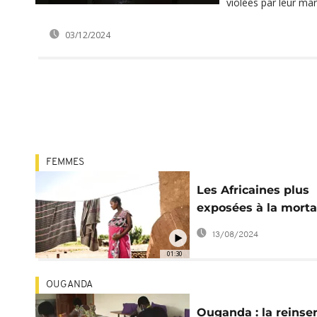
violées par leur mari
03/12/2024
FEMMES
Les Africaines plus
exposées à la morta
pendant la grosses
13/08/2024
01:30
OUGANDA
Ouganda : la reinser