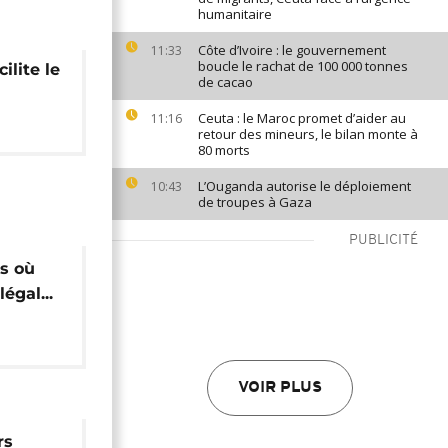
humanitaire
Côte d’Ivoire : le gouvernement
11:33
boucle le rachat de 100 000 tonnes
ilite le
de cacao
Ceuta : le Maroc promet d’aider au
11:16
retour des mineurs, le bilan monte à
80 morts
L’Ouganda autorise le déploiement
10:43
de troupes à Gaza
PUBLICITÉ
ns où
égal...
VOIR PLUS
rs