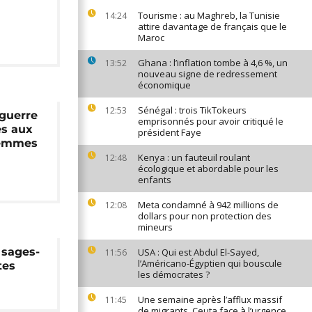
Tourisme : au Maghreb, la Tunisie
14:24
attire davantage de français que le
Maroc
Ghana : l’inflation tombe à 4,6 %, un
13:52
nouveau signe de redressement
économique
Sénégal : trois TikTokeurs
12:53
 guerre
emprisonnés pour avoir critiqué le
ès aux
président Faye
femmes
Kenya : un fauteuil roulant
12:48
écologique et abordable pour les
enfants
Meta condamné à 942 millions de
12:08
dollars pour non protection des
mineurs
 sages-
USA : Qui est Abdul El-Sayed,
11:56
l’Américano-Égyptien qui bouscule
tes
les démocrates ?
Une semaine après l’afflux massif
11:45
de migrants, Ceuta face à l’urgence