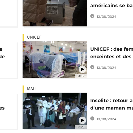
américains se ba
contre l'avortem
13/08/2024
Afrique
UNICEF
e
UNICEF : des fe
de
enceintes et des
mamans en
13/08/2024
malnutrition
00:10
MALI
Insolite : retour 
es
d'une maman ma
es
et de ses nonupl
13/08/2024
01:26