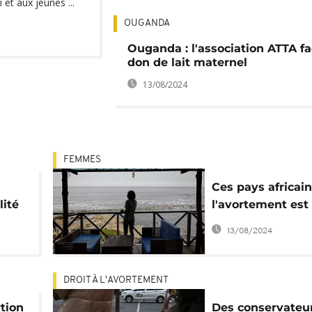
 et aux jeunes ...
OUGANDA
Ouganda : l'association ATTA fac
don de lait maternel
13/08/2024
FEMMES
Ces pays africai
lité
l'avortement est l
se
mais sous cape
13/08/2024
DROIT À L'AVORTEMENT
tion
Des conservateu