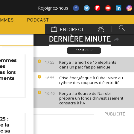
Rejoignez-nous
AMMES
PODCAST
EN DIRECT
DERNIÈRE MINUTE
7 août 2026
femmes
Kenya : la mort de 15 éléphants
17:55
des
dans un parc fait polémique
es lors
Crise énergétique à Cuba : vivre au
ments
16:55
rythme des coupures d'électricité
Kenya : la Bourse de Nairobi
16:40
prépare un fonds d’investissement
consacré à l’IA
PUBLICITÉ
25 :
e la
c sa