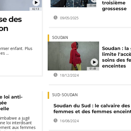
troisième
00:44
grossesse
02:13
se des
09/05/2025
non
SOUDAN
Soudan : la
emier enfant. Plus
s ...
limite l'acc
soins des 
enceintes
01:49
18/12/2024
SUD-SOUDAN
loi anti-
gée
Soudan du Sud : le calvaire des
elle
femmes et des femmes encein
Zimbabwe a jugé
16/08/2024
ne loi interdisant
rtement aux femmes