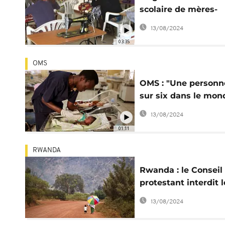
scolaire de mères-
adolescentes
13/08/2024
03:35
OMS
OMS : "Une personn
sur six dans le mon
souffre d'infertilité"
13/08/2024
01:11
RWANDA
Rwanda : le Conseil
protestant interdit l
avortements dans s
13/08/2024
cliniques