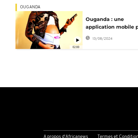
OUGANDA
Ouganda : une
application mobile 
surveiller son foetu
13/08/2024
02:00
A propos d'Africanews
Termes et Conditio