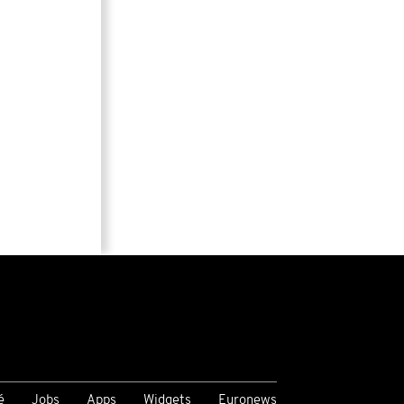
é
Jobs
Apps
Widgets
Euronews