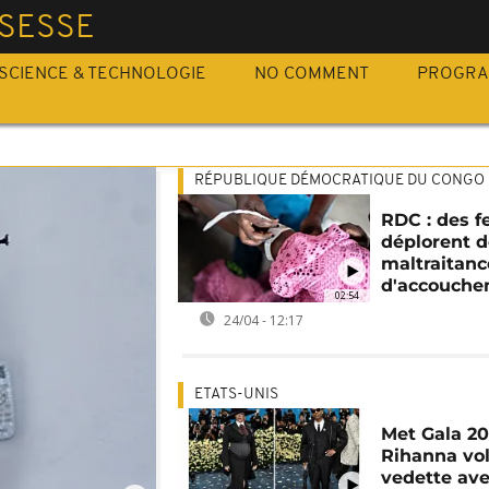
SESSE
SCIENCE & TECHNOLOGIE
NO COMMENT
PROGR
RÉPUBLIQUE DÉMOCRATIQUE DU CONGO
RDC : des 
déplorent 
maltraitanc
d'accouche
02:54
24/04 - 12:17
ETATS-UNIS
Met Gala 20
Rihanna vol
vedette ave