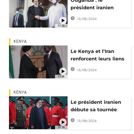
Ouganda : le
président iranien
soutient Museveni sur
13/08/2024
la loi anti-LGBTQ
01:28
KENYA
Le Kenya et l'Iran
renforcent leurs liens
bilatéraux
13/08/2024
01:36
KENYA
Le président iranien
débute sa tournée
africaine par le Kenya
13/08/2024
00:35