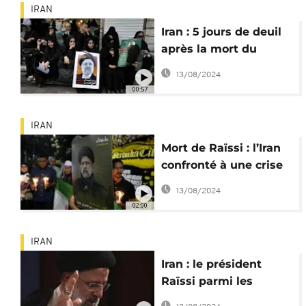
IRAN
Iran : 5 jours de deuil
après la mort du
président Raïssi
13/08/2024
00:57
IRAN
Mort de Raïssi : l’Iran
confronté à une crise
sans précédent
13/08/2024
02:00
IRAN
Iran : le président
Raïssi parmi les
victimes d'un crash