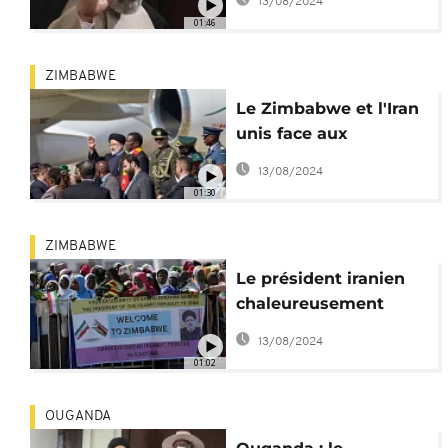
13/08/2024
d'hélicoptère
01:46
ZIMBABWE
Le Zimbabwe et l'Iran
unis face aux
sanctions occidentales
13/08/2024
?
01:30
ZIMBABWE
Le président iranien
chaleureusement
accueilli au Zimbabwe
13/08/2024
01:02
OUGANDA