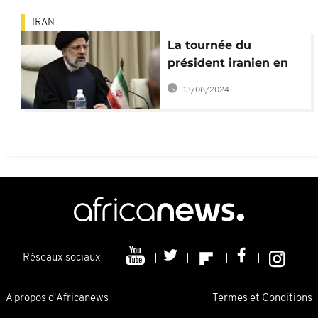
IRAN
La tournée du
président iranien en
Afrique reportée d'un
13/08/2024
jour
Réseaux sociaux
A propos d'Africanews
Termes et Conditions