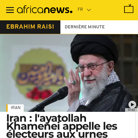
Passer
au
contenu
principal
EBRAHIM RAISI
DERNIÈRE MINUTE
IRAN
01:02
Iran : l'ayatollah
Khamenei appelle les
électeurs aux urnes