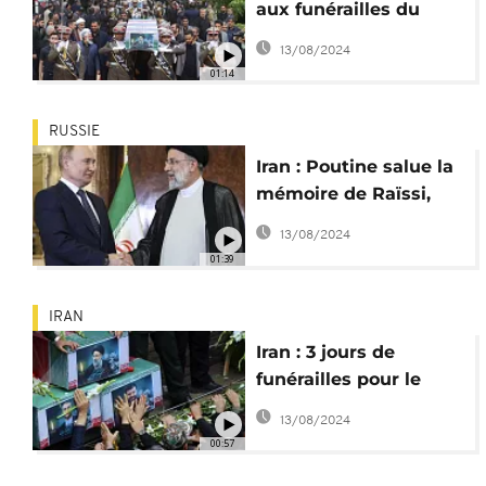
aux funérailles du
président Raïssi
13/08/2024
01:14
RUSSIE
Iran : Poutine salue la
mémoire de Raïssi,
drapeaux en berne à
13/08/2024
Cuba
01:39
IRAN
Iran : 3 jours de
funérailles pour le
président Ebrahim
13/08/2024
Raïssi
00:57