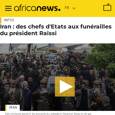
Passer
au
contenu
principal
INFOS
Iran : des chefs d'Etats aux funérailles
du président Raïssi
IRAN
Des militaires portent les cercueils du président Ebrahim Raissi et de ses