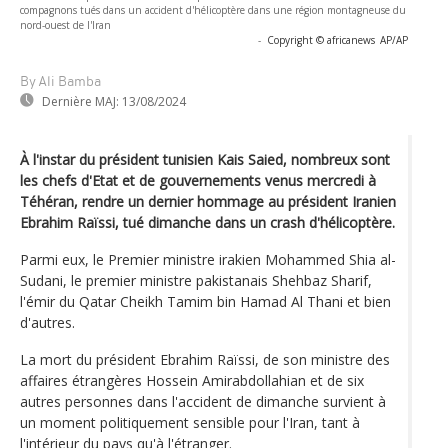
compagnons tués dans un accident d'hélicoptère dans une région montagneuse du
nord-ouest de l'Iran
-
Copyright © africanews
AP/AP
By Ali Bamba
Dernière MAJ:
13/08/2024
À l'instar du président tunisien Kais Saied, nombreux sont
les chefs d'Etat et de gouvernements venus mercredi à
Téhéran, rendre un dernier hommage au président Iranien
Ebrahim Raïssi, tué dimanche dans un crash d'hélicoptère.
Parmi eux, le Premier ministre irakien Mohammed Shia al-
Sudani, le premier ministre pakistanais Shehbaz Sharif,
l'émir du Qatar Cheikh Tamim bin Hamad Al Thani et bien
d'autres.
La mort du président Ebrahim Raïssi, de son ministre des
affaires étrangères Hossein Amirabdollahian et de six
autres personnes dans l'accident de dimanche survient à
un moment politiquement sensible pour l'Iran, tant à
l'intérieur du pays qu'à l'étranger.