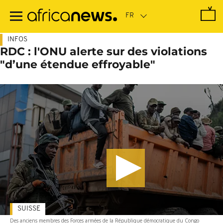
Passer
au
contenu
principal
INFOS
RDC : l'ONU alerte sur des violations
"d’une étendue effroyable"
SUISSE
Des anciens membres des Forces armées de la République démocratique du Congo