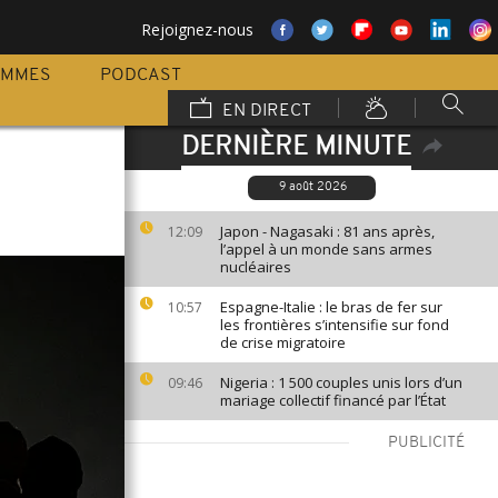
Rejoignez-nous
AMMES
PODCAST
EN DIRECT
DERNIÈRE MINUTE
d
9 août 2026
Japon - Nagasaki : 81 ans après,
12:09
l’appel à un monde sans armes
nucléaires
Espagne-Italie : le bras de fer sur
10:57
les frontières s’intensifie sur fond
de crise migratoire
Nigeria : 1 500 couples unis lors d’un
09:46
mariage collectif financé par l’État
PUBLICITÉ