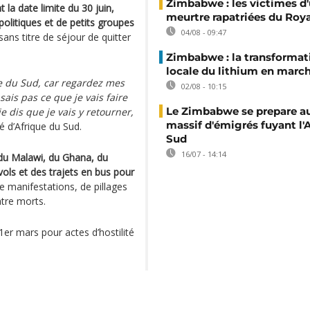
Zimbabwe : les victimes d'
t la date limite du 30 juin,
meurtre rapatriées du Ro
 politiques et de petits groupes
04/08 - 09:47
ns titre de séjour de quitter
Zimbabwe : la transformat
locale du lithium en marc
e du Sud, car regardez mes
02/08 - 10:15
sais pas ce que je vais faire
Le Zimbabwe se prepare au
e dis que je vais y retourner,
massif d'émigrés fuyant l'
 d’Afrique du Sud.
Sud
16/07 - 14:14
 du Malawi, du Ghana, du
ls et des trajets en bus pour
e manifestations, de pillages
atre morts.
er mars pour actes d’hostilité