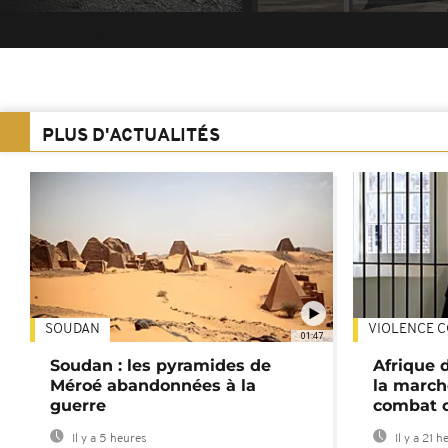
PLUS D'ACTUALITÉS
SOUDAN
VIOLENCE C
01:47
Soudan : les pyramides de
Afrique 
Méroé abandonnées à la
la march
guerre
combat 
Il y a 5 heures
Il y a 21 h