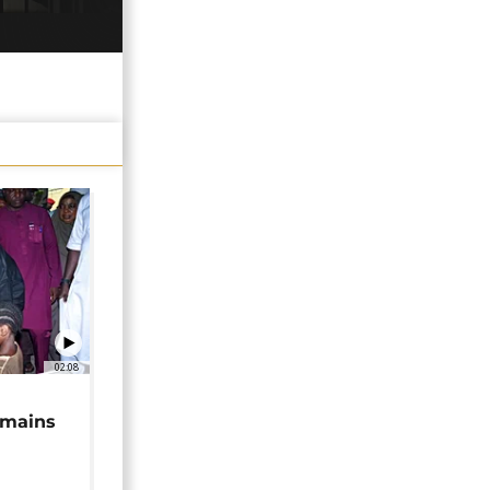
02:08
 mains