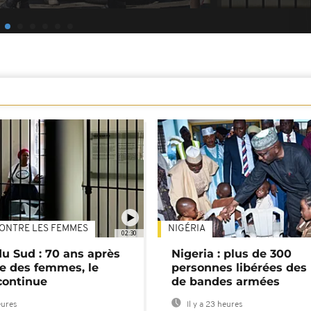
ONTRE LES FEMMES
NIGÉRIA
02:30
du Sud : 70 ans après
Nigeria : plus de 300
e des femmes, le
personnes libérées des
continue
de bandes armées
eures
Il y a 23 heures