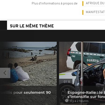
AFRIQUE DU
Plus d'informations à propos de
MANIFESTAT
SUR LE MÊME THÈME
01:11
cueillis pour seulement 90
Espagne-Italie : le 
s’intensifie sur fo
Il y a 2 heures