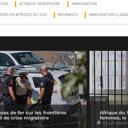
 SUD
ATTAQUE XÉNOPHOBE
IMMIGRATION
IONS EN AFRIQUE DU SUD
MIGRANTS
IMMIGRATION CLAND
02:30
bras de fer sur les frontières
Afrique du 
nd de crise migratoire
femmes, le
Il y a 21 heures