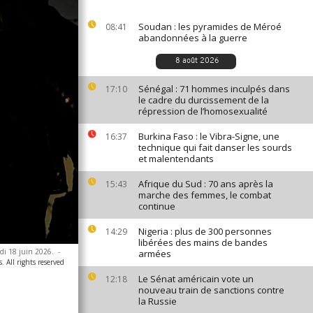
Soudan : les pyramides de Méroé
08:41
abandonnées à la guerre
8 août 2026
Sénégal : 71 hommes inculpés dans
17:10
le cadre du durcissement de la
répression de l’homosexualité
Burkina Faso : le Vibra-Signe, une
16:37
technique qui fait danser les sourds
et malentendants
Afrique du Sud : 70 ans après la
15:43
marche des femmes, le combat
continue
Nigeria : plus de 300 personnes
14:29
libérées des mains de bandes
di 18 juin 2026.
-
armées
. All rights reserved
Le Sénat américain vote un
12:18
nouveau train de sanctions contre
la Russie