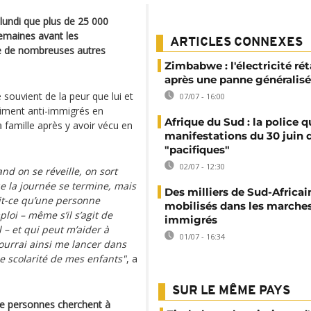
 lundi que plus de 25 000
semaines avant les
ARTICLES CONNEXES
ue de nombreuses autres
Zimbabwe : l'électricité rét
après une panne généralis
uvient de la peur que lui et
07/07 - 16:00
timent anti-immigrés en
Afrique du Sud : la police qu
a famille après y avoir vécu en
manifestations du 30 juin 
"pacifiques"
02/07 - 12:30
nd on se réveille, on sort
e la journée se termine, mais
Des milliers de Sud-Africai
rait-ce qu’une personne
mobilisés dans les marches
loi – même s’il s’agit de
immigrés
l – et qui peut m’aider à
01/07 - 16:34
pourrai ainsi me lancer dans
de scolarité de mes enfants"
, a
SUR LE MÊME PAYS
 de personnes cherchent à