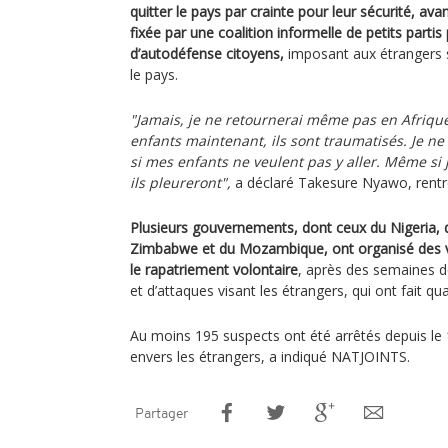
quitter le pays par crainte pour leur sécurité, avan
fixée par une coalition informelle de petits partis
d’autodéfense citoyens,
imposant aux étrangers sa
le pays.
"Jamais, je ne retournerai même pas en Afriqu
enfants maintenant, ils sont traumatisés. Je ne 
si mes enfants ne veulent pas y aller. Même si j
ils pleureront",
a déclaré Takesure Nyawo, rentré
Plusieurs gouvernements, dont ceux du Nigeria,
Zimbabwe et du Mozambique, ont organisé des vo
le rapatriement volontaire
, après des semaines d
et d’attaques visant les étrangers, qui ont fait qu
Au moins 195 suspects ont été arrêtés depuis le 1
envers les étrangers, a indiqué NATJOINTS.
Partager