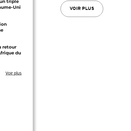
un triple
yaume-Uni
VOIR PLUS
ion
he
 retour
Afrique du
Voir plus