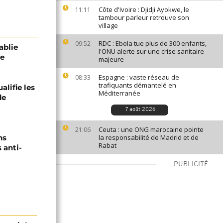
Côte d'Ivoire : Djidji Ayokwe, le
11:11
tambour parleur retrouve son
village
RDC : Ebola tue plus de 300 enfants,
09:52
ablie
l'ONU alerte sur une crise sanitaire
ée
majeure
Espagne : vaste réseau de
08:33
trafiquants démantelé en
alifie les
Méditerranée
de
7 août 2026
Ceuta : une ONG marocaine pointe
21:06
ns
la responsabilité de Madrid et de
Rabat
 anti-
PUBLICITÉ