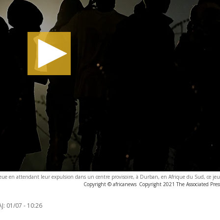
ue en attendant leur expulsion dans un centre provisoire, à Durban, en Afrique du Sud, ce jeu
Copyright © africanews
Copyright 2021 The Associated Press
J:
01/07 - 10:26