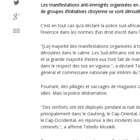
Les manifestations anti-immigrés organisées en A
de groupes d’initiatives citoyenne se sont dérou
C’est en tout cas qu’a déclaré la police sud-africa
l’exercice dans les normes d’un droit inscrit dans 
''[La] majorité des manifestations organisées à t
déroulées dans le calme. Les Sud-Africains ont ex
et la grande majorité d’entre eux l’ont fait de ma
dans le respect des lois en vigueur.'', a déclaré Te
général et commissaire nationale par intérim du S
Pourtant, des pillages et saccages de magasins o
villes. Mais la police dédramatise.
''Des renforts ont été déployés pendant la nuit d
principalement dans le Gauteng, le Cap-Oriental, l
le Cap-Occidental, en réponse à des incidents isol
criminels.'', a affirmé Tebello Mosikili.