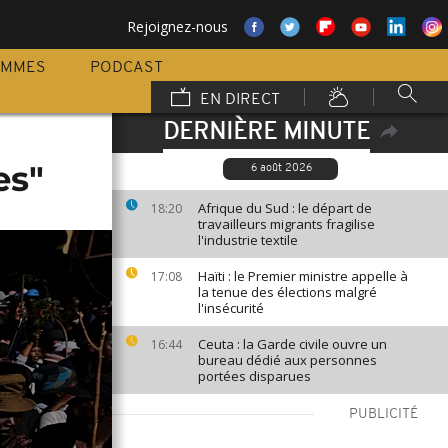
Rejoignez-nous
AMMES
PODCAST
EN DIRECT
DERNIÈRE MINUTE
es"
6 août 2026
Afrique du Sud : le départ de
18:20
travailleurs migrants fragilise
l'industrie textile
Haïti : le Premier ministre appelle à
17:08
la tenue des élections malgré
l'insécurité
Ceuta : la Garde civile ouvre un
16:44
bureau dédié aux personnes
portées disparues
PUBLICITÉ