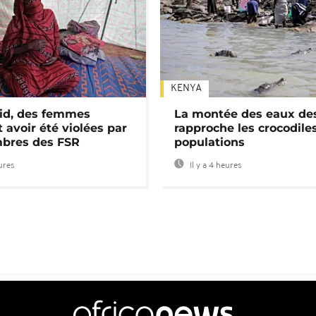
KENYA
id, des femmes
La montée des eaux des
 avoir été violées par
rapproche les crocodile
bres des FSR
populations
eures
Il y a 4 heures