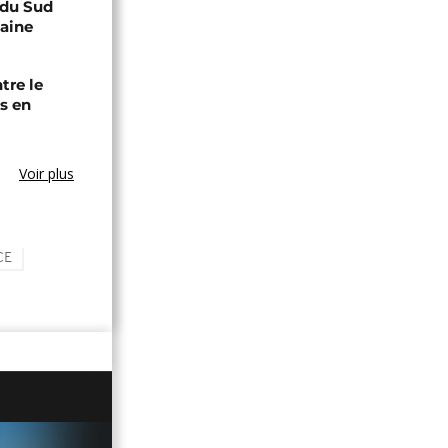
e du Sud
caine
tre le
s en
Voir plus
CE