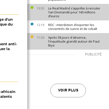
Le Real Madrid s’apprête à recruter
13:55
Yan Diomandé pour 140 millions
d’euros
ge d'un
ique du
RDC : interdiction d’exporter les
12:19
concentrés de cuivre et de cobalt
Après 58 jours d'absence,
11:50
l'inquiétude grandit autour de Paul
ent anti-
Biya
er la
PUBLICITÉ
VOIR PLUS
-africain
talents