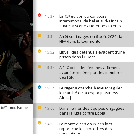
La 13ᵉ édition du concours
16:37
international de ballet sud-africain
ouvre la scène aux jeunes talents
Arrêt sur images du 6 août 2026 : la
15:54
FIFA dans la tourmente
Libye : des détenus s'évadent d'une
15:52
prison dans l'Ouest
A El-Obeid, des femmes affirment
15:34
avoir été violées par des membres
des FSR
Le Nigeria cherche à mieux réguler
15:04
le marché de la crypto [Business
Africa]
oto/Themba Hadebe
Dans l'enfer des équipes engagées
15:00
dans la lutte contre Ebola
La montée des eaux des lacs
14:26
rapproche les crocodiles des
populations