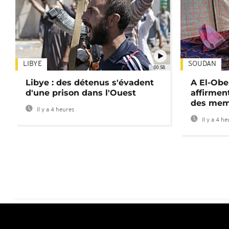
LIBYE
SOUDAN
00:58
Libye : des détenus s'évadent
A El-Obe
d'une prison dans l'Ouest
affirment
des mem
Il y a 4 heures
Il y a 4 h