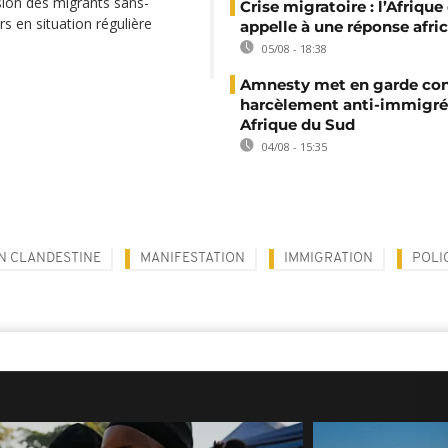
sion des migrants sans-
Crise migratoire : l’Afriqu
s en situation régulière
appelle à une réponse afri
05/08 - 18:38
Amnesty met en garde con
harcèlement anti-immigré
Afrique du Sud
04/08 - 15:35
N CLANDESTINE
MANIFESTATION
IMMIGRATION
POLI