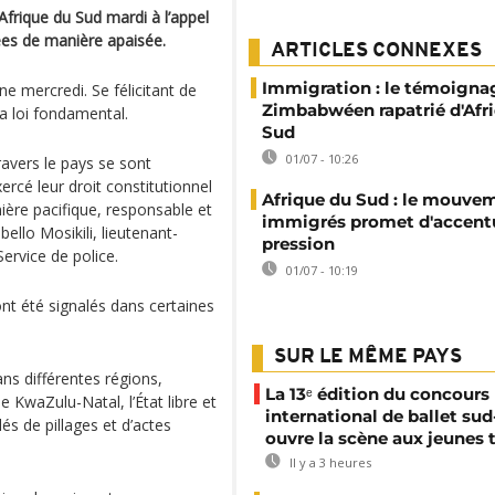
frique du Sud mardi à l’appel
lées de manière apaisée.
ARTICLES CONNEXES
Immigration : le témoigna
ine mercredi. Se félicitant de
Zimbabwéen rapatrié d'Afr
la loi fondamental.
Sud
01/07 - 10:26
ravers le pays se sont
ercé leur droit constitutionnel
Afrique du Sud : le mouvem
nière pacifique, responsable et
immigrés promet d'accentu
bello Mosikili, lieutenant-
pression
ervice de police.
01/07 - 10:19
nt été signalés dans certaines
SUR LE MÊME PAYS
ans différentes régions,
La 13ᵉ édition du concours
e KwaZulu-Natal, l’État libre et
international de ballet sud
és de pillages et d’actes
ouvre la scène aux jeunes 
Il y a 3 heures