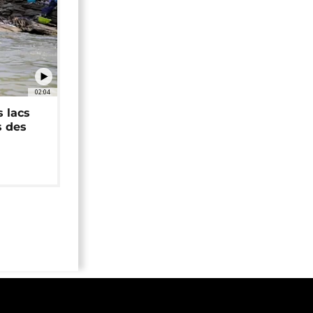
02:04
 lacs
s des