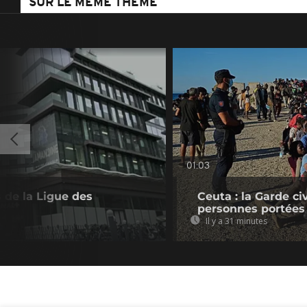
SUR LE MÊME THÈME
01:03
 de la Ligue des
Ceuta : la Garde c
personnes portées
Il y a 31 minutes