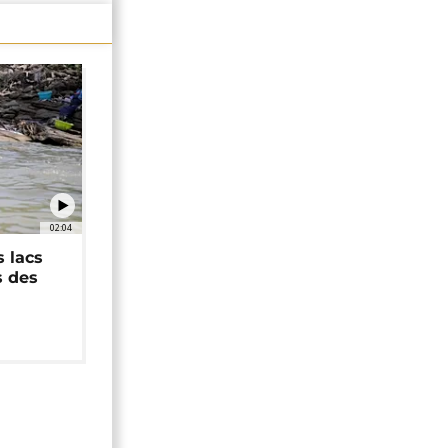
02:04
 lacs
s des