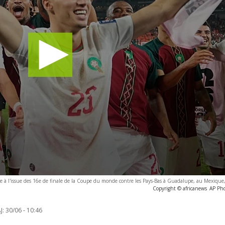
ire à l'issue des 16e de finale de la Coupe du monde contre les Pays-Bas à Guadalupe, au Mexique
Copyright © africanews
AP Pho
J:
30/06 - 10:46