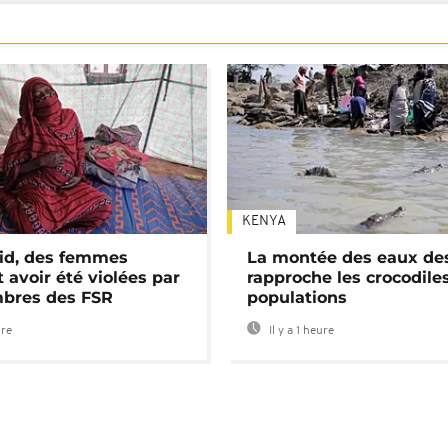
KENYA
id, des femmes
La montée des eaux des
 avoir été violées par
rapproche les crocodile
bres des FSR
populations
ure
Il y a 1 heure