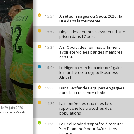
Arrêt sur images du 6 août 2026 : la
15:54
FIFA dans la tourmente
Libye : des détenus s'évadent d'une
15:52
prison dans l'Ouest
A El-Obeid, des femmes affirment
15:34
avoir été violées par des membres
des FSR
Le Nigeria cherche à mieux réguler
15:04
le marché de la crypto [Business
Africa]
Dans l'enfer des équipes engagées
15:00
dans la lutte contre Ebola
La montée des eaux des lacs
14:26
, le 29 juin 2026
-
rapproche les crocodiles des
to/Ricardo Mazalan
populations
Le Real Madrid s’apprête à recruter
13:55
Yan Diomandé pour 140 millions
d’euros