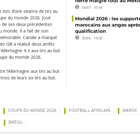
fierté malgré tout au Mexi
06/07 - 10:54
 lors d’une séance de tirs au
Coupe du monde 2026. José
Mondial 2026 : les support
rs de ses deux précédentes
marocains aux anges après
 monde. Il a fait de son
qualification
 mémorable. Canale a marqué
30/06 - 14:28
do Gill a réalisé deux arrêts
l’Allemagne 4-3 aux tirs au but
 Coupe du monde 2026.
re l’Allemagne aux tirs au but
is de leurs six tirs au but.
COUPE DU MONDE 2026
FOOTBALL AFRICAIN
MAROC
BRÉSIL