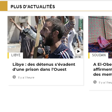
PLUS D'ACTUALITÉS
LIBYE
SOUDAN
00:58
Libye : des détenus s'évadent
A El-Obe
d'une prison dans l'Ouest
affirment
des mem
Il y a 1 heure
Il y a 1 he