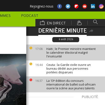
Rejoignez-nous
AMMES
PODCAST
EN DIRECT
DERNIÈRE MINUTE
6 août 2026
Haïti ; le Premier ministre maintient
17:08
le calendrier électoral malgré
l'insécurité
Ceuta : la Garde civile ouvre un
16:44
bureau dédié aux personnes
portées disparues
La 13ᵉ édition du concours
16:37
international de ballet sud-africain
ouvre la scène aux jeunes talents
PUBLICITÉ