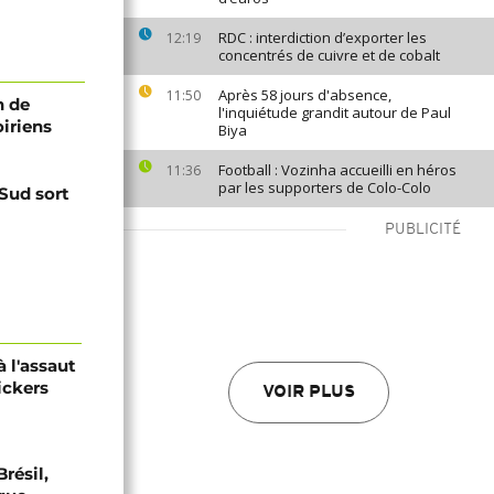
RDC : interdiction d’exporter les
12:19
concentrés de cuivre et de cobalt
Après 58 jours d'absence,
11:50
n de
l'inquiétude grandit autour de Paul
oiriens
Biya
Football : Vozinha accueilli en héros
11:36
par les supporters de Colo-Colo
 Sud sort
PUBLICITÉ
 l'assaut
ickers
VOIR PLUS
résil,