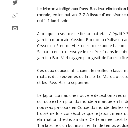
Le Maroc a infligé aux Pays-Bas leur élimination
monde, en les battant 3-2 à l’issue d’une séance 
nul 1-1 lundi soir.
Alors que la séance de tirs au but était à égalité 
gardien marocain Yassine Bounou a réalisé un arrê
Crysencio Summerville, en repoussant le ballon d
Saibari a ensuite envoyé le tir décisif dans le coi
gardien Bart Verbruggen plongeait de l’autre côté
Ces deux équipes affichaient le meilleur classem
matchs des seizièmes de finale. Le Maroc occupa
et les Pays-Bas la septième.
Le Japon connaît une nouvelle déception avec une 
quintuple champion du monde a marqué en fin de
nouveau parcours en Coupe du monde dès les seiz
troisième fois consécutive que le Japon, menant
élimination directe, s'incline. Cette année, c’est f
1, à la suite d’un but inscrit en fin de temps additi