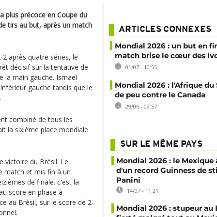
 la plus précoce en Coupe du
de tirs au but, après un match
ARTICLES CONNEXES
Mondial 2026 : un but en fi
match brise le cœur des Iv
2-2 après quatre séries, le
t décisif sur la tentative de
01/07 - 10:55
e la main gauche. Ismael
Mondial 2026 : l'Afrique du
n inférieur gauche tandis que le
de peu contre le Canada
.
29/06 - 09:57
ent combiné de tous les
it la sixième place mondiale
SUR LE MÊME PAYS
Mondial 2026 : le Mexique à
victoire du Brésil. Le
d'un record Guinness de st
 match et mis fin à un
Panini
ièmes de finale. c'est la
14/07 - 11:21
 au score en phase à
ace au Brésil, sur le score de 2-
Mondial 2026 : stupeur au B
onnel.