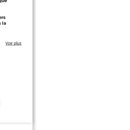
que
ers
 la
Voir plus