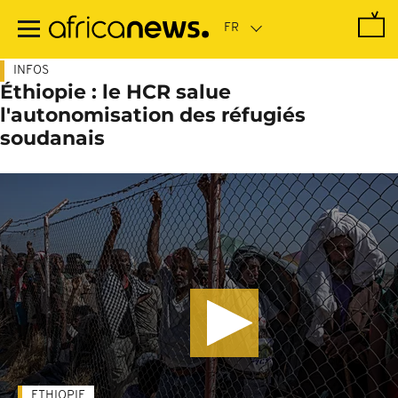
Passer
au
contenu
principal
INFOS
Éthiopie : le HCR salue
l'autonomisation des réfugiés
soudanais
ETHIOPIE