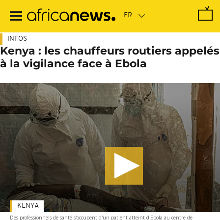
Passer
au
contenu
principal
INFOS
Kenya : les chauffeurs routiers appelés
à la vigilance face à Ebola
KENYA
Des professionnels de santé s'occupent d'un patient atteint d'Ebola au centre de