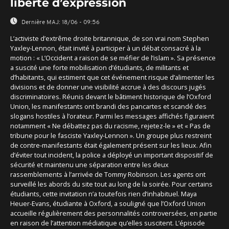
liberté d’expression
Dernière MAJ:
18/06 - 09:56
L’activiste d’extrême droite britannique, de son vrai nom Stephen
Yaxley-Lennon, était invité à participer à un débat consacré à la
motion : « L’Occident a raison de se méfier de l’islam ». Sa présence
a suscité une forte mobilisation d’étudiants, de militants et
d’habitants, qui estiment que cet événement risque d’alimenter les
divisions et de donner une visibilité accrue à des discours jugés
discriminatoires. Réunis devant le bâtiment historique de l’Oxford
Union, les manifestants ont brandi des pancartes et scandé des
slogans hostiles à l’orateur. Parmi les messages affichés figuraient
notamment « Ne débattez pas du racisme, rejetez-le » et « Pas de
tribune pour le fasciste Yaxley-Lennon ». Un groupe plus restreint
de contre-manifestants était également présent sur les lieux. Afin
d’éviter tout incident, la police a déployé un important dispositif de
sécurité et maintenu une séparation entre les deux
rassemblements à l’arrivée de Tommy Robinson. Les agents ont
surveillé les abords du site tout au long de la soirée. Pour certains
étudiants, cette invitation n’a toutefois rien d’inhabituel. Maya
Heuer-Evans, étudiante à Oxford, a souligné que l’Oxford Union
accueille régulièrement des personnalités controversées, en partie
en raison de l’attention médiatique qu’elles suscitent. L’épisode