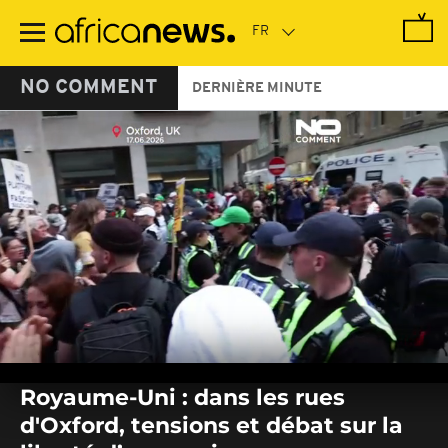
Passer
au
contenu
principal
NO COMMENT
DERNIÈRE MINUTE
0
seconds
Royaume-Uni : dans les rues
of
0
d'Oxford, tensions et débat sur la
seconds