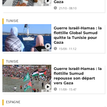
Gaza
01:00
21/10 - 08:10
TUNISIE
Guerre Israël-Hamas : la
flottille Global Sumud
quitte la Tunisie pour
Gaza
15/09 - 11:12
00:59
TUNISIE
Guerre Israël-Hamas : la
flottille Sumud
repousse son départ
vers Gaza
11/09 - 15:47
01:36
ESPAGNE