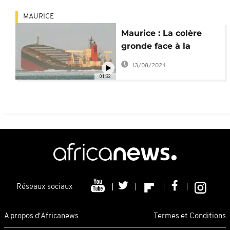
MAURICE
Maurice : La colère
gronde face à la
marée noire venant
13/08/2024
du MV Wakashio
01:32
Réseaux sociaux
A propos d'Africanews
Termes et Conditions