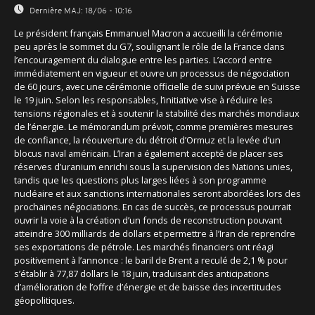
Dernière MAJ:
18/06 - 10:16
Le président français Emmanuel Macron a accueilli la cérémonie
peu après le sommet du G7, soulignant le rôle de la France dans
l’encouragement du dialogue entre les parties. L’accord entre
immédiatement en vigueur et ouvre un processus de négociation
de 60 jours, avec une cérémonie officielle de suivi prévue en Suisse
le 19 juin. Selon les responsables, l’initiative vise à réduire les
tensions régionales et à soutenir la stabilité des marchés mondiaux
de l’énergie. Le mémorandum prévoit, comme premières mesures
de confiance, la réouverture du détroit d’Ormuz et la levée d’un
blocus naval américain. L’Iran a également accepté de placer ses
réserves d’uranium enrichi sous la supervision des Nations unies,
tandis que les questions plus larges liées à son programme
nucléaire et aux sanctions internationales seront abordées lors des
prochaines négociations. En cas de succès, ce processus pourrait
ouvrir la voie à la création d’un fonds de reconstruction pouvant
atteindre 300 milliards de dollars et permettre à l’Iran de reprendre
ses exportations de pétrole. Les marchés financiers ont réagi
positivement à l’annonce : le baril de Brent a reculé de 2,1 % pour
s’établir à 77,87 dollars le 18 juin, traduisant des anticipations
d’amélioration de l’offre d’énergie et de baisse des incertitudes
géopolitiques.