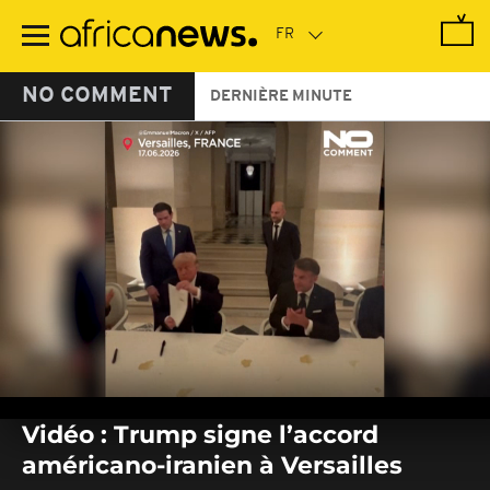
Passer
au
contenu
principal
NO COMMENT
DERNIÈRE MINUTE
0
seconds
Vidéo : Trump signe l’accord
of
0
américano-iranien à Versailles
seconds