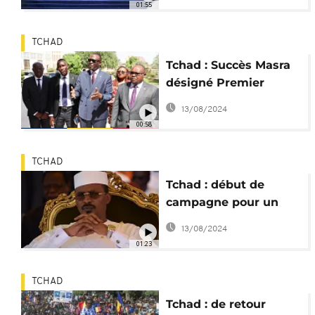
01:55
TCHAD
Tchad : Succès Masra
désigné Premier
ministre de la
13/08/2024
transition
00:58
TCHAD
Tchad : début de
campagne pour un
référendum
13/08/2024
constitutionnel
01:23
TCHAD
Tchad : de retour