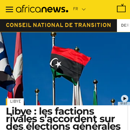
Passer
au
contenu
principal
CONSEIL NATIONAL DE TRANSITION
DER
LIBYE
01:07
Libye : les factions
rivales s’accordent sur
des élections générales