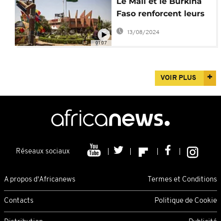
Le Mali et le Burkina
Faso renforcent leurs
liens
13/08/2024
01:07
VOIR PLUS
Réseaux sociaux
A propos d'Africanews
Termes et Conditions
Contacts
Politique de Cookie