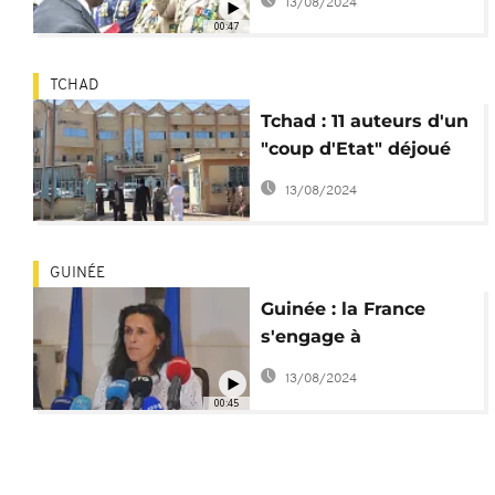
13/08/2024
"Président de la
00:47
transition"
TCHAD
Tchad : 11 auteurs d'un
"coup d'Etat" déjoué
seront bientôt graciés
13/08/2024
GUINÉE
Guinée : la France
s'engage à
accompagner la
13/08/2024
transition civile
00:45