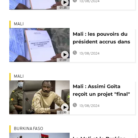
13/08/2024
01:35
MALI
Mali : les pouvoirs du
président accrus dans
le projet de
13/08/2024
Constitution
01:09
MALI
Mali : Assimi Goïta
reçoit un projet "final"
de Constitution
13/08/2024
01:30
BURKINA FASO