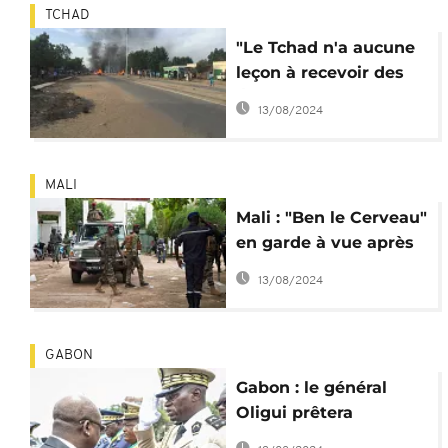
TCHAD
"Le Tchad n'a aucune
leçon à recevoir des
États-Unis" ministère
13/08/2024
de la justice
MALI
Mali : "Ben le Cerveau"
en garde à vue après
des propos sur la
13/08/2024
junte
GABON
Gabon : le général
Oligui prêtera
serment en tant que