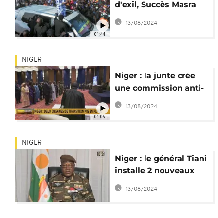
d'exil, Succès Masra
prône la réconciliation
13/08/2024
01:44
NIGER
Niger : la junte crée
une commission anti-
corruption
13/08/2024
01:06
NIGER
Niger : le général Tiani
installe 2 nouveaux
organes de la
13/08/2024
transition