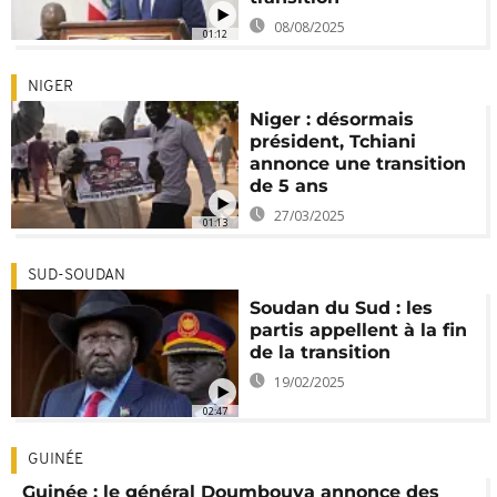
08/08/2025
01:12
NIGER
Niger : désormais
président, Tchiani
annonce une transition
de 5 ans
27/03/2025
01:13
SUD-SOUDAN
Soudan du Sud : les
partis appellent à la fin
de la transition
19/02/2025
02:47
GUINÉE
Guinée : le général Doumbouya annonce des