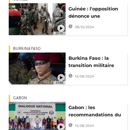
Guinée : l'opposition
dénonce une
transition "sans fin"
08/10/2024
02:10
BURKINA FASO
Burkina Faso : la
transition militaire
prolongée de 5 ans
13/08/2024
01:04
GABON
Gabon : les
recommandations du
dialogue national
13/08/2024