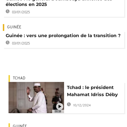
élections en 2025
03/01/2025
GUINÉE
Guinée : vers une prolongation de la transition ?
03/01/2025
TCHAD
Tchad : le président
Mahamat Idriss Déby
élevé au rang de
10/12/2024
maréchal
00:59
GUINÉE