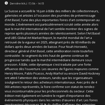
Dernière MAJ:
17/06 - 14:15
La Suisse a accueilli le 16 juin à Bâle des milliers de collectionneurs,
galeristes et artistes à l'occasion des journées de prévernissage
d'Art Basel, l'une des plus importantes foires d'art contemporain au
monde. L'événement est particulièrement scruté cette année alors
que le marché international de l'art semble montrer des signes de
reprise après plusieurs années de ralentissement. Selon l'Art Basel
and UBS Global Art Market Report, le marché mondial de l'art a
retrouvé de la vigueur en 2025, atteignant près de 60 milliards de
dollars après deux années de baisse. Pour Noah Horowitz,
directeur général d'Art Basel, cette amélioration reste toutefois
contrastée : le segment du très haut de gamme continue de
progresser tandis que le marché intermédiaire demeure sous
pression. À Bâle, cette dynamique s'est traduite par une forte
affluence dès l'ouverture. Les œuvres de figures majeures comme
Henry Moore, Pablo Picasso, Andy Warhol ou encore David Hockney
ont attiré l'attention des visiteurs, tandis que les organisateurs
soulignent le retour des acheteurs internationaux. Avec près de 4
000 artistes représentés, la foire confirme son statut de rendez-
vous incontournable pour les professionnels du secteur. Cette
édition met également en lumière le regain d'importance des
événements physiques dans les ventes d'œuvres d'art. Les foires
représentent désormais 35 % du chiffre d'affaires des galeristes,