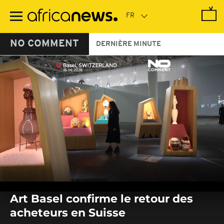
Passer
au
contenu
principal
NO COMMENT
DERNIÈRE MINUTE
0
seconds
Art Basel confirme le retour des
of
0
acheteurs en Suisse
seconds