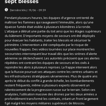
sept blessés
Dernière MAJ:
19/06 - 09:39
Pendant plusieurs heures, les équipes d'urgence ont tenté de
maîtriser les flammes qui ravageaient l'immeuble, alors qu'une
épaisse fumée était visible à plusieurs kilomètres à la ronde.
L'attaque a détruit une partie du toit ainsi que les étages supérieurs
du bâtiment. D'importants moyens de secours ont été déployés
pour évacuer les habitants, traiter les blessés et sécuriser le
périmètre. L'intervention a été compliquée par le risque de
nouvelles frappes. Des vidéos tournées sur place montrent les
secouristes interrompant leur travail dès que les sirènes d'alerte
aérienne se déclenchaient. Les autorités précisent que ces alertes
répétées ont contraint les équipes de secours et les civils à
rejoindre les abris à plusieurs reprises. La frappe intervient alors
que la Russie poursuit ses attaques contre les centres urbains et
les infrastructures stratégiques ukrainiennes. Plus de quatre ans
après le début du conflit à grande échelle, les bombardements
restent fréquents, même si plusieurs experts observent un
ralentissement de la progression russe sur le terrain. Selon ces
analystes, l'utilisation massive des drones par les deux armées a
profondément transformé les combats, créant un front largement
figé malgré les moyens militaires supérieurs de Moscou.