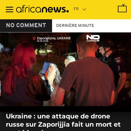
Passer
au
contenu
principal
NO COMMENT
DERNIÈRE MINUTE
0
seconds
Ukraine : une attaque de drone
of
0
russe sur Zaporijjia fait un mort et
seconds