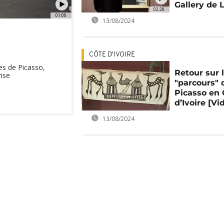
Gallery de 
02:20
01:00
13/08/2024
CÔTE D'IVOIRE
res de Picasso,
Retour sur 
ise
"parcours" 
Picasso en 
d’Ivoire [Vi
13/08/2024