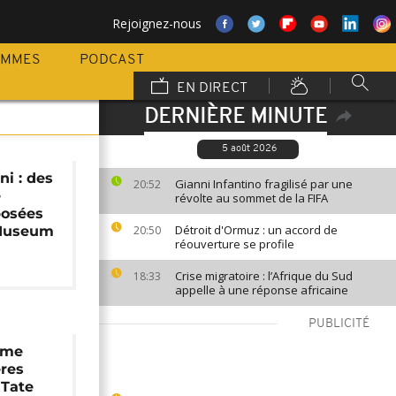
Rejoignez-nous
AMMES
PODCAST
EN DIRECT
DERNIÈRE MINUTE
5 août 2026
i : des
Gianni Infantino fragilisé par une
20:52
e
révolte au sommet de la FIFA
posées
Détroit d'Ormuz : un accord de
 Museum
20:50
réouverture se profile
Crise migratoire : l’Afrique du Sud
18:33
appelle à une réponse africaine
PUBLICITÉ
sme
ères
 Tate