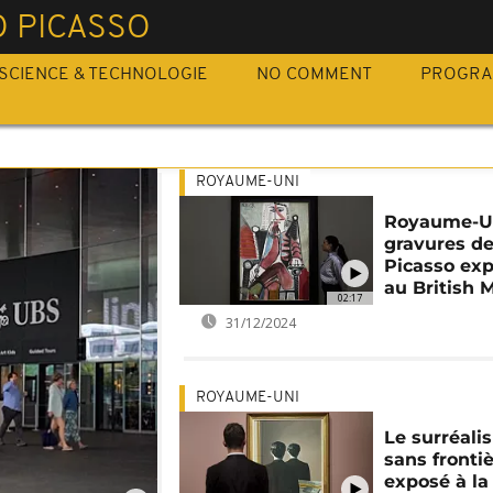
O PICASSO
SCIENCE & TECHNOLOGIE
NO COMMENT
PROGR
ROYAUME-UNI
Royaume-Un
gravures d
Picasso ex
au British
02:17
31/12/2024
ROYAUME-UNI
Le surréali
sans fronti
exposé à la