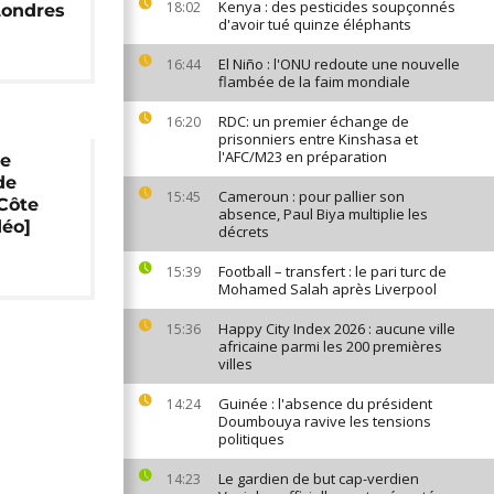
Kenya : des pesticides soupçonnés
18:02
Londres
d'avoir tué quinze éléphants
El Niño : l'ONU redoute une nouvelle
16:44
flambée de la faim mondiale
RDC: un premier échange de
16:20
prisonniers entre Kinshasa et
l'AFC/M23 en préparation
le
de
Cameroun : pour pallier son
15:45
Côte
absence, Paul Biya multiplie les
déo]
décrets
Football – transfert : le pari turc de
15:39
Mohamed Salah après Liverpool
Happy City Index 2026 : aucune ville
15:36
africaine parmi les 200 premières
villes
Guinée : l'absence du président
14:24
Doumbouya ravive les tensions
politiques
Le gardien de but cap-verdien
14:23