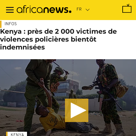
Passer
au
contenu
principal
INFOS
Kenya : près de 2 000 victimes de
violences policières bientôt
indemnisées
KENYA