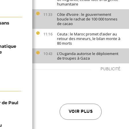
humanitaire
Côte d’Ivoire : le gouvernement
11:33
boucle le rachat de 100 000 tonnes
 sans
de cacao
Ceuta : le Maroc promet d’aider au
11:16
retour des mineurs, le bilan monte à
80 morts
matique
e
L’Ouganda autorise le déploiement
10:43
de troupes à Gaza
PUBLICITÉ
r de Paul
VOIR PLUS
u