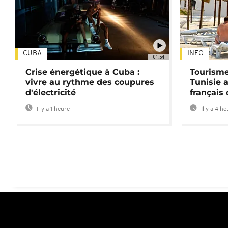
CUBA
INFO
01:54
Crise énergétique à Cuba :
Tourisme
vivre au rythme des coupures
Tunisie 
d'électricité
français
Il y a 1 heure
Il y a 4 h