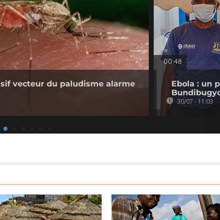
00:48
sif vecteur du paludisme alarme
Ebola : un 
Bundibugyo
30/07 - 11:03