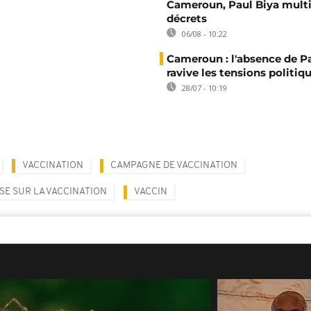
Cameroun, Paul Biya multip
décrets
06/08 - 10:22
Cameroun : l'absence de P
ravive les tensions politiq
28/07 - 10:19
VACCINATION
CAMPAGNE DE VACCINATION
E SUR LA VACCINATION
VACCIN