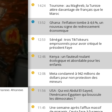
Tourisme : au Maghreb, la Tunisie
14:24
attire davantage de français que le
Maroc
Ghana : l’inflation tombe à 4,6 %, un
13:52
nouveau signe de redressement
économique
Sénégal : trois TikTokeurs
12:53
emprisonnés pour avoir critiqué le
président Faye
Kenya : un fauteuil roulant
12:48
écologique et abordable pour les
enfants
Meta condamné à 942 millions de
12:08
dollars pour non protection des
mineurs
ricanews
Africanews
USA : Qui est Abdul El-Sayed,
11:56
l’Américano-Égyptien qui bouscule
les démocrates ?
Une semaine après l’afflux massif
11:45
de migrants, Ceuta face à l’urgence