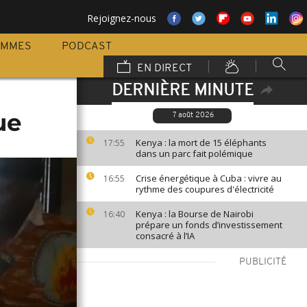
Rejoignez-nous
AMMES
PODCAST
EN DIRECT
DERNIÈRE MINUTE
ue
7 août 2026
Kenya : la mort de 15 éléphants
17:55
dans un parc fait polémique
Crise énergétique à Cuba : vivre au
16:55
rythme des coupures d'électricité
Kenya : la Bourse de Nairobi
16:40
prépare un fonds d’investissement
consacré à l’IA
PUBLICITÉ