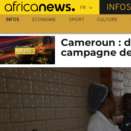
Passer
INFO
au
contenu
INFOS
ECONOMIE
SPORT
CULTURE
principal
Cameroun : d
campagne de 