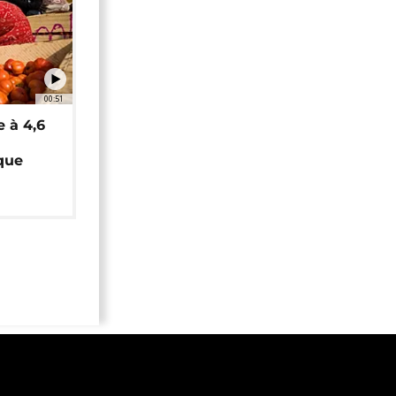
00:51
e à 4,6
que