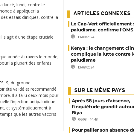
lancé, lundi, contre le
monde à appliquer la
ARTICLES CONNEXES
es essais cliniques, contre la
Le Cap-Vert officiellement
paludisme, confirme l'OMS
l s'agit d'une étape cruciale
13/08/2024
Kenya : le changement cli
complique la lutte contre l
que année à travers le monde,
paludisme
 pour la plupart des enfants
13/08/2024
TS, S, du groupe
oir été validé et recommandé
SUR LE MÊME PAYS
mbre. Il a fallu deux mois pour
Après 58 jours d'absence,
elle l’injection antipaludique
l'inquiétude grandit autou
nt, et systématiquement à
Biya
temps que les autres vaccins
06/08 - 14:48
Pour pallier son absence d