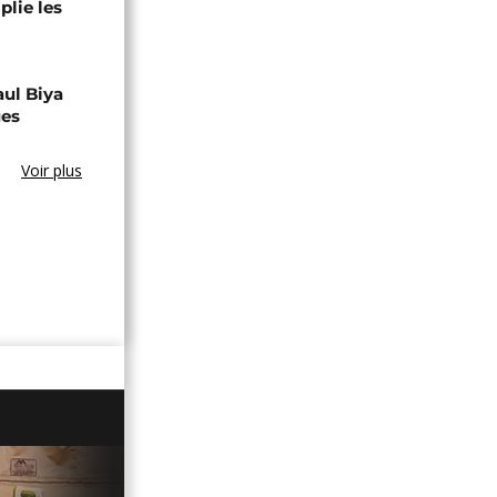
lie les
aul Biya
ues
Voir plus