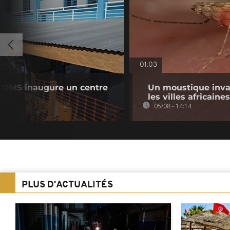
01:03
 l'OMS inaugure un centre
Un moustique inva
les villes africaines
05/08 - 14:14
PLUS D'ACTUALITÉS