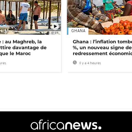
GHANA
01:01
 : au Maghreb, la
Ghana : l’inflation tomb
attire davantage de
%, un nouveau signe de
 que le Maroc
redressement économi
eures
Il y a 4 heures