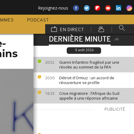
Rejoignez-nous
AMMES
PODCAST
EN DIRECT
DERNIÈRE MINUTE
e-
ains
5 août 2026
Gianni Infantino fragilisé par une
20:52
révolte au sommet de la FIFA
Détroit d'Ormuz : un accord de
20:50
réouverture se profile
Crise migratoire : l’Afrique du Sud
18:33
appelle à une réponse africaine
PUBLICITÉ