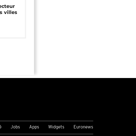
ecteur
 villes
é
Jobs
Apps
Widgets
Euronews