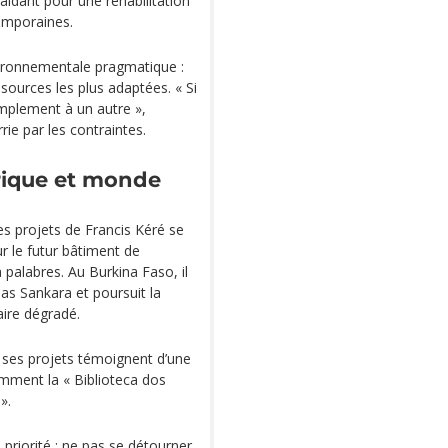
aidant pour une réhabilitation
temporaines.
vironnementale pragmatique :
sources les plus adaptées. « Si
implement à un autre »,
rie par les contraintes.
rique et monde
les projets de Francis Kéré se
sur le futur bâtiment de
à palabres. Au Burkina Faso, il
 Sankara et poursuit la
aire dégradé.
, ses projets témoignent d’une
amment la « Biblioteca dos
».
priorité : ne pas se détourner