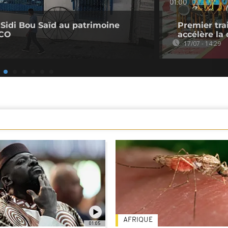
01:00
de Sidi Bou Saïd au patrimoine
Premier tra
SCO
accélère la
17/07 - 14:29
AFRIQUE
01:05