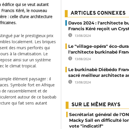
édifice qui se veut autant
r Francis Kéré, le nouveau
ARTICLES CONNEXES
ère : celle d’une architecture
ricaines.
Davos 2024 : l'architecte b
Francis Kéré reçoit un Cry
istingué par le prestigieux prix
13/08/2024
onibles localement. Les briques
Le "village-opéra" éco-dura
osent des murs perforés qui
l'architecte burkinabé Fran
cours à la climatisation. Le
13/08/2024
 repose ainsi sur un système
 le climat tropical.
Le burkinabè Diébédo Fran
sacré meilleur architecte
simple élément paysager : il
13/08/2024
paces. Symbole fort en Afrique
ieu de rassemblement et de
rticuleront autour de ce baobab
cture qui fait sens autant
SUR LE MÊME PAYS
Secrétariat général de l'ON
Macky Sall en difficulté lor
vote "indicatif"