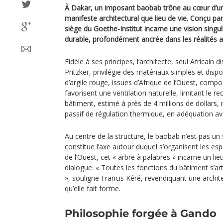
À Dakar, un imposant baobab trône au cœur d’un 
manifeste architectural que lieu de vie. Conçu pa
siège du Goethe-Institut incarne une vision singuli
durable, profondément ancrée dans les réalités af
Fidèle à ses principes, l’architecte, seul Africain d
Pritzker, privilégie des matériaux simples et disp
d’argile rouge, issues d’Afrique de l’Ouest, comp
favorisent une ventilation naturelle, limitant le re
bâtiment, estimé à près de 4 millions de dollars,
passif de régulation thermique, en adéquation avec
Au centre de la structure, le baobab n’est pas un 
constitue l’axe autour duquel s’organisent les es
de l’Ouest, cet « arbre à palabres » incarne un l
dialogue. « Toutes les fonctions du bâtiment s’a
», souligne Francis Kéré, revendiquant une archite
qu’elle fait forme.
Philosophie forgée à Gando