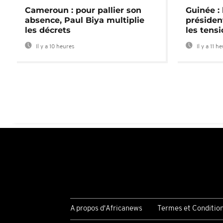
Cameroun : pour pallier son
Guinée :
absence, Paul Biya multiplie
préside
les décrets
les tensi
Il y a 10 heures
Il y a 11 h
A propos d'Africanews
Termes et Conditio