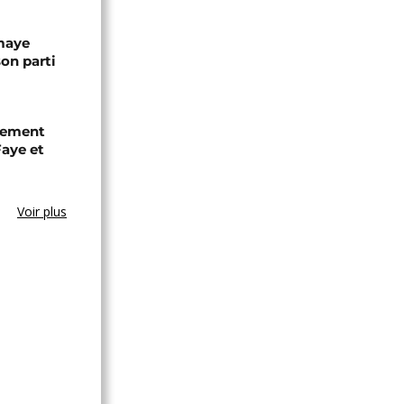
omaye
son parti
chement
aye et
Voir plus