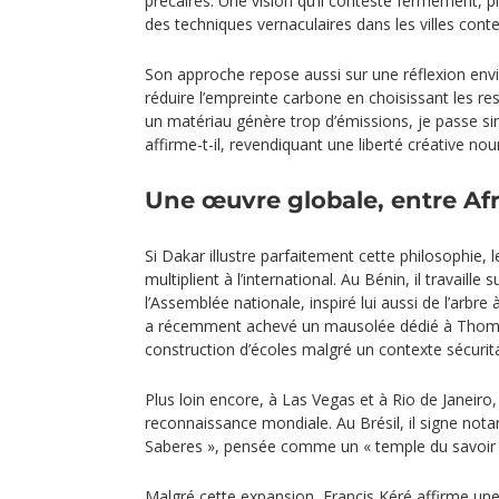
précaires. Une vision qu’il conteste fermement, pl
des techniques vernaculaires dans les villes con
Son approche repose aussi sur une réflexion en
réduire l’empreinte carbone en choisissant les res
un matériau génère trop d’émissions, je passe s
affirme-t-il, revendiquant une liberté créative nour
Une œuvre globale, entre Af
Si Dakar illustre parfaitement cette philosophie, 
multiplient à l’international. Au Bénin, il travaille 
l’Assemblée nationale, inspiré lui aussi de l’arbre 
a récemment achevé un mausolée dédié à Thomas
construction d’écoles malgré un contexte sécurit
Plus loin encore, à Las Vegas et à Rio de Janeiro
reconnaissance mondiale. Au Brésil, il signe not
Saberes », pensée comme un « temple du savoir 
Malgré cette expansion, Francis Kéré affirme une 