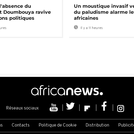
 l'absence du
Un moustique invasif v
nt Doumbouya ravive
du paludisme alarme les
ons politiques
africaines
eures
Il y a 11 heures
Réseaux sociaux
ns
Contacts
Politique de Cookie
Distribution
Publicit