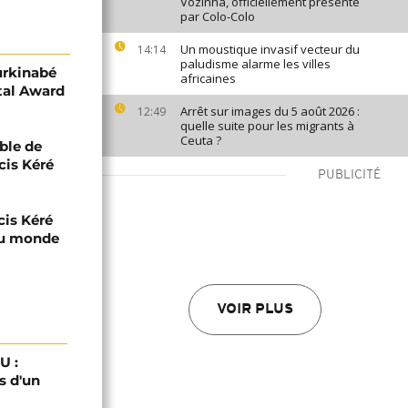
Vozinha, officiellement présenté
par Colo-Colo
Un moustique invasif vecteur du
14:14
paludisme alarme les villes
urkinabé
africaines
stal Award
Arrêt sur images du 5 août 2026 :
12:49
quelle suite pour les migrants à
Ceuta ?
ble de
cis Kéré
PUBLICITÉ
cis Kéré
 au monde
VOIR PLUS
U :
s d'un