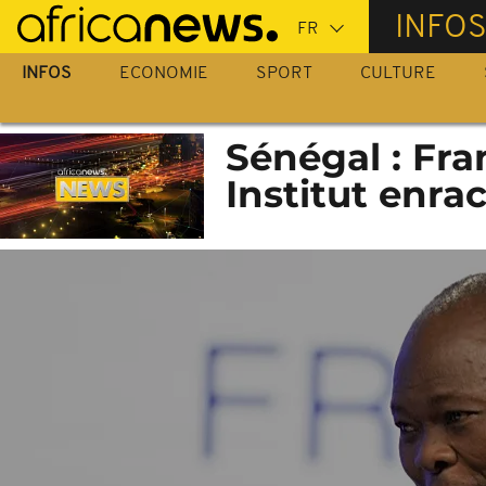
Passer
INFO
au
contenu
INFOS
ECONOMIE
SPORT
CULTURE
principal
Sénégal : Fra
Institut enrac