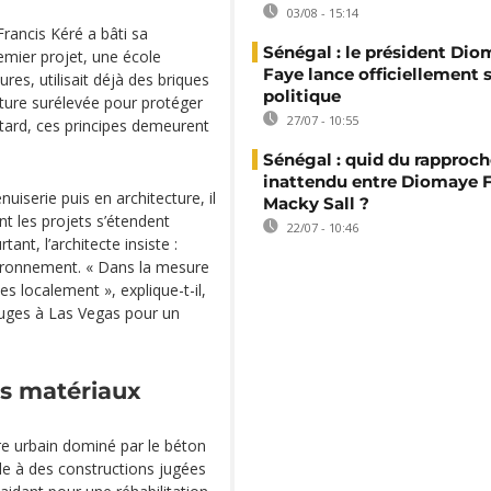
03/08 - 15:14
Francis Kéré a bâti sa
Sénégal : le président Di
emier projet, une école
Faye lance officiellement 
ures, utilisait déjà des briques
politique
iture surélevée pour protéger
27/07 - 10:55
s tard, ces principes demeurent
Sénégal : quid du rappro
inattendu entre Diomaye F
iserie puis en architecture, il
Macky Sall ?
nt les projets s’étendent
22/07 - 10:46
ant, l’architecte insiste :
vironnement. « Dans la mesure
s localement », explique-t-il,
uges à Las Vegas pour un
es matériaux
re urbain dominé par le béton
le à des constructions jugées