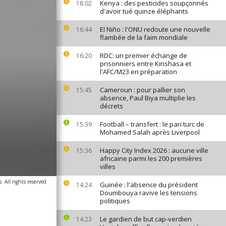
Kenya : des pesticides soupçonnés
18:02
d'avoir tué quinze éléphants
El Niño : l'ONU redoute une nouvelle
16:44
flambée de la faim mondiale
RDC: un premier échange de
16:20
prisonniers entre Kinshasa et
l'AFC/M23 en préparation
Cameroun : pour pallier son
15:45
absence, Paul Biya multiplie les
décrets
Football – transfert : le pari turc de
15:39
Mohamed Salah après Liverpool
Happy City Index 2026 : aucune ville
15:36
africaine parmi les 200 premières
villes
. All rights reserved
Guinée : l'absence du président
14:24
Doumbouya ravive les tensions
politiques
Le gardien de but cap-verdien
14:23