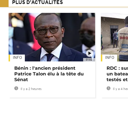
PLUS D'ACTUALITÉS
INFO
INFO
01:02
Bénin : l'ancien président
RDC : su
Patrice Talon élu à la tête du
un batea
Sénat
testés et
Il y a 2 heures
Il y a 4 h