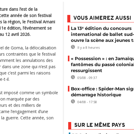
ture dans l’est de la
ette année de son festival
VOUS AIMEREZ AUSSI
 la région, le Festival Amani
a 11e édition, l’événement se
La 13ᵉ édition du concours
u 12 avril 2026.
international de ballet sud-
ouvre la scène aux jeunes t
el de Goma, la délocalisation
Il y a 8 heures
urs contraintes que le festival
« Possession » : en Jamaïqu
tamment les annulations des
fantômes du passé colonia
r dans une zone qui n’est pas
ressurgissent
ue c’est parmi les raisons
05/08 - 09:37
-t-il.
Box-office : Spider-Man si
s’est imposé comme un symbole
démarrage historique
gion marquée par des
04/08 - 17:58
urs et des milliers de
 incarne l’engagement d’une
 la guerre. Cette année, son
SUR LE MÊME PAYS