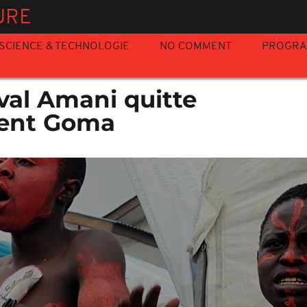
URE
SCIENCE & TECHNOLOGIE
NO COMMENT
PROGR
ival Amani quitte
ent Goma