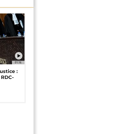
01:16
ustice :
e RDC-