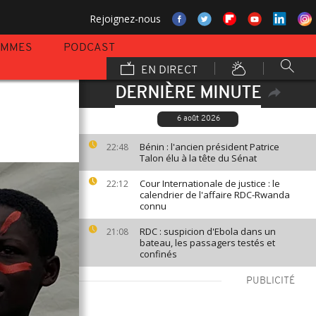
Rejoignez-nous
AMMES
PODCAST
EN DIRECT
DERNIÈRE MINUTE
6 août 2026
Bénin : l'ancien président Patrice
22:48
Talon élu à la tête du Sénat
Cour Internationale de justice : le
22:12
calendrier de l'affaire RDC-Rwanda
connu
RDC : suspicion d'Ebola dans un
21:08
bateau, les passagers testés et
confinés
PUBLICITÉ