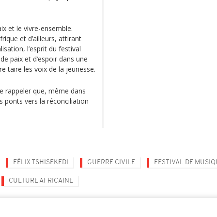
ix et le vivre-ensemble.
ique et d’ailleurs, attirant
sation, l’esprit du festival
 de paix et d’espoir dans une
e taire les voix de la jeunesse.
 de rappeler que, même dans
s ponts vers la réconciliation
FÉLIX TSHISEKEDI
GUERRE CIVILE
FESTIVAL DE MUSIQ
CULTURE AFRICAINE