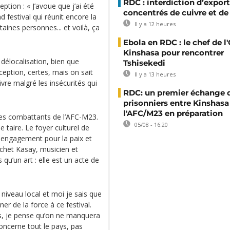
RDC : interdiction d’export
tion : « J’avoue que j’ai été
concentrés de cuivre et de
d festival qui réunit encore la
Il y a 12 heures
aines personnes... et voilà, ça
Ebola en RDC : le chef de l
Kinshasa pour rencontrer
 délocalisation, bien que
Tshisekedi
eption, certes, mais on sait
Il y a 13 heures
ivre malgré les insécurités qui
RDC: un premier échange 
prisonniers entre Kinshasa
l'AFC/M23 en préparation
des combattants de l’AFC-M23.
05/08 - 16:20
 taire. Le foyer culturel de
n engagement pour la paix et
ochet Kasay, musicien et
s qu’un art : elle est un acte de
 niveau local et moi je sais que
er de la force à ce festival.
urs, je pense qu’on ne manquera
oncerne tout le pays, pas