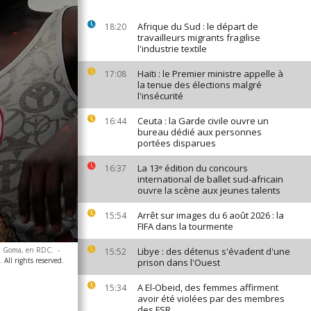
Afrique du Sud : le départ de
18:20
travailleurs migrants fragilise
l'industrie textile
Haïti : le Premier ministre appelle à
17:08
la tenue des élections malgré
l'insécurité
Ceuta : la Garde civile ouvre un
16:44
bureau dédié aux personnes
portées disparues
La 13ᵉ édition du concours
16:37
international de ballet sud-africain
ouvre la scène aux jeunes talents
Arrêt sur images du 6 août 2026 : la
15:54
FIFA dans la tourmente
t à Goma, en RDC.
-
Libye : des détenus s'évadent d'une
15:52
 All rights reserved.
prison dans l'Ouest
A El-Obeid, des femmes affirment
15:34
avoir été violées par des membres
des FSR