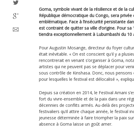
Goma, symbole vivant de la résilience et de la cul
République démocratique du Congo, sera privée c
emblématique. Face à l’insécurité persistante dans
est contraint de quitter sa ville d’origine. Pour s
tiendra exceptionnellement à Lubumbashi du 10 a
Pour Augustin Mosange, directeur du foyer cultur
était inévitable. « On est conscient qu'il y a plusie
rencontrerait en venant s’organiser à Goma, no
artistes qui ne peuvent pas se déplacer pour veni
sous contrôle de Kinshasa. Donc, nous pensons q
pour lesquelles le festival est délocalisé », explique
Depuis sa création en 2014, le Festival Amani 
fort du vivre-ensemble et de la paix dans une ré
décennies de conflits armés. Au-delà des projecte
festivaliers qu’il attire chaque année, le festival
jeunesse déterminée à faire triompher la paix sur
absence à Goma laisse un goût amer.