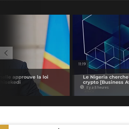
11:19
nelle approuve la loi
Le Nigeria cherche
shisekedi
crypto [Business Af
Il y a 8 heures