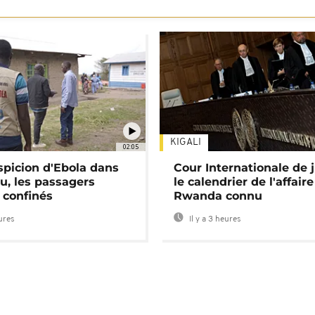
KIGALI
02:05
spicion d'Ebola dans
Cour Internationale de j
u, les passagers
le calendrier de l'affair
 confinés
Rwanda connu
eures
Il y a 3 heures