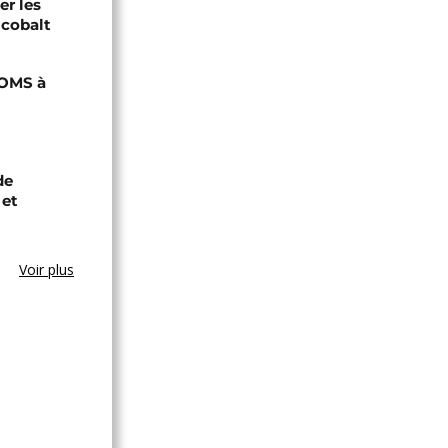
er les
 cobalt
'OMS à
de
 et
Voir plus