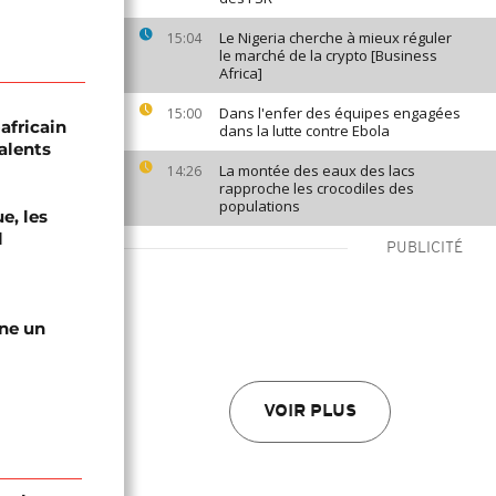
Le Nigeria cherche à mieux réguler
15:04
le marché de la crypto [Business
Africa]
Dans l'enfer des équipes engagées
15:00
africain
dans la lutte contre Ebola
alents
La montée des eaux des lacs
14:26
rapproche les crocodiles des
populations
e, les
l
PUBLICITÉ
gne un
VOIR PLUS