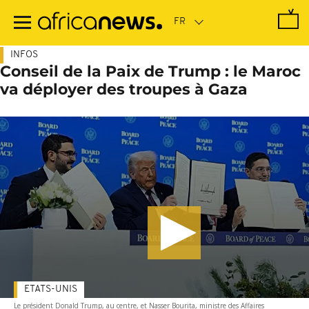
Passer
au
contenu
principal
INFOS
Conseil de la Paix de Trump : le Maroc
va déployer des troupes à Gaza
ETATS-UNIS
Le président Donald Trump, au centre, et Nasser Bourita, ministre des Affaires