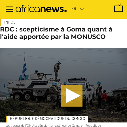
Passer
au
contenu
principal
INFOS
RDC : scepticisme à Goma quant à
l'aide apportée par la MONUSCO
RÉPUBLIQUE DÉMOCRATIQUE DU CONGO
Les troupes de l'ONU se déploient à l'extérieur de Goma, en République