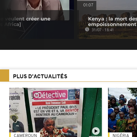
01:07
re veulent créer une
Kenya : la mort des
 Africa]
empoissonnement 
31/07 - 18:41
PLUS D'ACTUALITÉS
CAMEROUN
NIGÉRIA