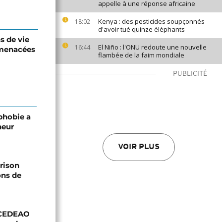
appelle à une réponse africaine
Kenya : des pesticides soupçonnés
18:02
d'avoir tué quinze éléphants
ns de vie
El Niño : l'ONU redoute une nouvelle
16:44
 menacées
flambée de la faim mondiale
PUBLICITÉ
phobie a
neur
VOIR PLUS
prison
ons de
a CEDEAO