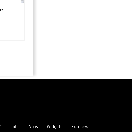
01:02
de
é
Jobs
Apps
Widgets
Euronews