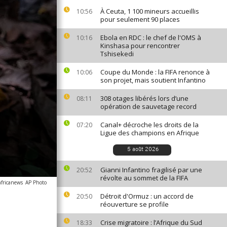
À Ceuta, 1 100 mineurs accueillis
10:56
pour seulement 90 places
Ebola en RDC : le chef de l'OMS à
10:16
Kinshasa pour rencontrer
Tshisekedi
Coupe du Monde : la FIFA renonce à
10:06
son projet, mais soutient Infantino
308 otages libérés lors d’une
08:11
opération de sauvetage record
Canal+ décroche les droits de la
07:20
Ligue des champions en Afrique
5 août 2026
Gianni Infantino fragilisé par une
20:52
révolte au sommet de la FIFA
africanews
AP Photo
Détroit d'Ormuz : un accord de
20:50
réouverture se profile
Crise migratoire : l’Afrique du Sud
18:33