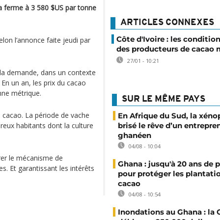
la ferme à 3 580 $US par tonne
ARTICLES CONNEXES
Côte d'Ivoire : les conditio
elon l’annonce faite jeudi par
des producteurs de cacao
27/01 - 10:21
r la demande, dans un contexte
 En un an, les prix du cacao
nne métrique.
SUR LE MÊME PAYS
 cacao. La période de vache
En Afrique du Sud, la xéno
reux habitants dont la culture
brisé le rêve d’un entrepre
ghanéen
04/08 - 10:04
orer le mécanisme de
Ghana : jusqu'à 20 ans de 
s. Et garantissant les intérêts
pour protéger les plantati
cacao
04/08 - 10:54
Inondations au Ghana : l