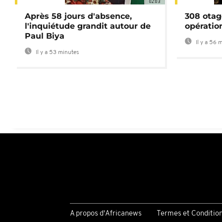
02:03
Après 58 jours d'absence,
308 otag
l'inquiétude grandit autour de
opératio
Paul Biya
Il y a 56 
Il y a 53 minutes
A propos d'Africanews
Termes et Conditio