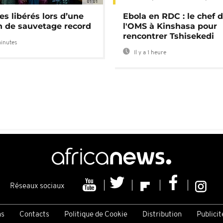
01:01
es libérés lors d’une
Ebola en RDC : le chef 
n de sauvetage record
l'OMS à Kinshasa pour
rencontrer Tshisekedi
minutes
Il y a 1 heure
Réseaux sociaux
ns
Contacts
Politique de Cookie
Distribution
Publicit