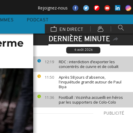
Rejoignez-nous
AMMES
PODCAST
EN DIRECT
DERNIÈRE MINUTE
ferme
6 août 2026
RDC : interdiction d’exporter les
12:19
concentrés de cuivre et de cobalt
Après 58 jours d'absence,
11:50
l'inquiétude grandit autour de Paul
Biya
Football : Vozinha accueilli en héros
11:36
par les supporters de Colo-Colo
PUBLICITÉ