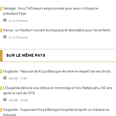
Sénégal : trois TikTokeurs emprisonnés pour avoir critiqué le
président Faye
Il y a 3 heures
Kenya : un fauteuil roulant écologique et abordable pour les enfants
Il y a 3 heures
SUR LE MÊME PAYS
Ouganda : l'épouse de Kizza Besigye réclame le respect de ses droits
04/08 - 11:39
L’Ouganda dévoile une statue en hommage à Yoni Netanyahu, 50 ans
après le raid de 1976
04/08 - 10:26
Ouganda : l'opposant Kizza Besigye hospitalisé après un malaise au
tribunal