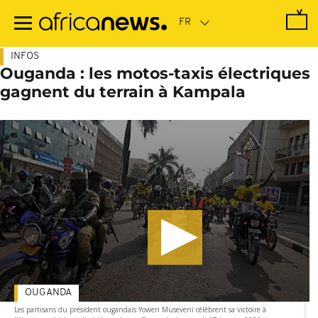
Passer
au
contenu
principal
INFOS
Ouganda : les motos-taxis électriques
gagnent du terrain à Kampala
OUGANDA
Les partisans du président ougandais Yoweri Museveni célèbrent sa victoire à