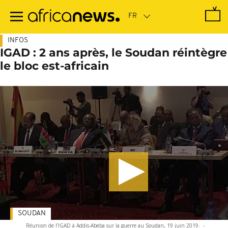
Passer
au
contenu
principal
INFOS
IGAD : 2 ans après, le Soudan réintègre
le bloc est-africain
SOUDAN
Réunion de l’IGAD à Addis-Abeba sur la guerre au Soudan, 19 juin 2019.
-