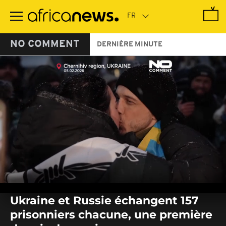
Passer
au
contenu
principal
NO COMMENT
DERNIÈRE MINUTE
0
seconds
Ukraine et Russie échangent 157
of
0
prisonniers chacune, une première
seconds