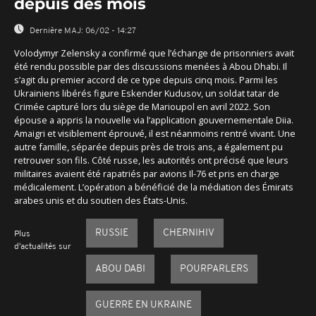
depuis des mois
Dernière MAJ:
06/02 - 14:27
Volodymyr Zelensky a confirmé que l’échange de prisonniers avait
été rendu possible par des discussions menées à Abou Dhabi. Il
s’agit du premier accord de ce type depuis cinq mois. Parmi les
Ukrainiens libérés figure Eskender Kudusov, un soldat tatar de
Crimée capturé lors du siège de Marioupol en avril 2022. Son
épouse a appris la nouvelle via l’application gouvernementale Diia.
Amaigri et visiblement éprouvé, il est néanmoins rentré vivant. Une
autre famille, séparée depuis près de trois ans, a également pu
retrouver son fils. Côté russe, les autorités ont précisé que leurs
militaires avaient été rapatriés par avions Il-76 et pris en charge
médicalement. L’opération a bénéficié de la médiation des Émirats
arabes unis et du soutien des États-Unis.
RUSSIE
CHERNIHIV
Plus
d'actualités sur
ABOU DABI
POURPARLERS
GUERRE EN UKRAINE