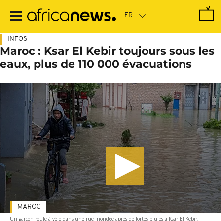
Passer
au
contenu
principal
INFOS
Maroc : Ksar El Kebir toujours sous les
eaux, plus de 110 000 évacuations
MAROC
Un garçon roule à vélo dans une rue inondée après de fortes pluies à Ksar El Kebir,