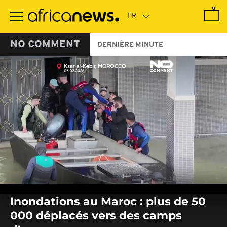
Passer
au
contenu
principal
NO COMMENT
DERNIÈRE MINUTE
0
seconds
Inondations au Maroc : plus de 50
of
0
000 déplacés vers des camps
seconds