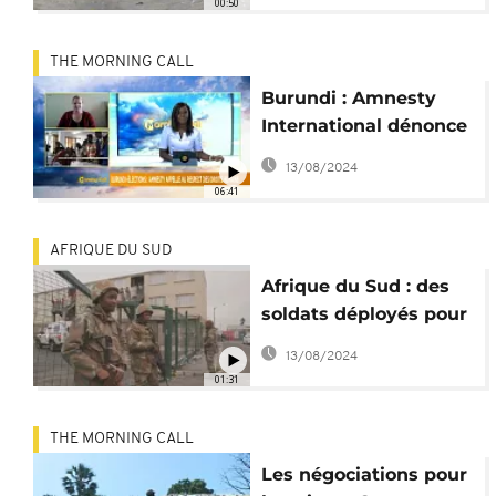
00:50
THE MORNING CALL
Burundi : Amnesty
International dénonce
une campagne
13/08/2024
suicidaire
06:41
AFRIQUE DU SUD
Afrique du Sud : des
soldats déployés pour
lutter contre les gangs
13/08/2024
01:31
THE MORNING CALL
Les négociations pour