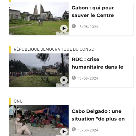
Gabon : qui pour
sauver le Centre
international des
13/08/2024
civilisations bantu ?
01:24
RÉPUBLIQUE DÉMOCRATIQUE DU CONGO
RDC : crise
humanitaire dans le
Nord-Kivu
13/08/2024
01:00
ONU
Cabo Delgado : une
situation "de plus en
plus alarmante" pour
13/08/2024
l'ONU