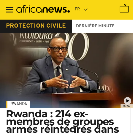
Passer
au
contenu
principal
PROTECTION CIVILE
DERNIÈRE MINUTE
RWANDA
00:56
Rwanda : 214 ex-
membres de groupes
armés réintégrés dans