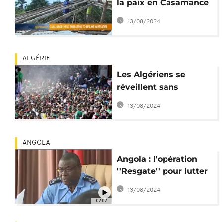
la paix en Casamance
piétinent [Morning
13/08/2024
Call ]
ALGÉRIE
Les Algériens se
réveillent sans
Bouteflika, pour la
13/08/2024
première fois en 20
ans
ANGOLA
Angola : l'opération
''Resgate'' pour lutter
contre le désordre
13/08/2024
urbain
02:02