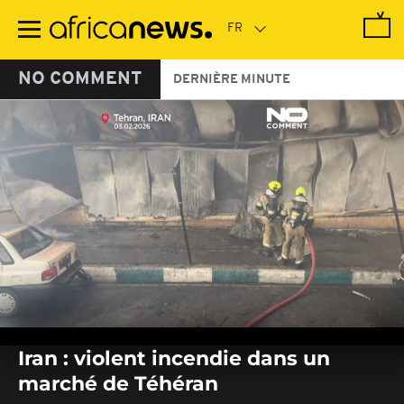
Passer
au
contenu
principal
NO COMMENT
DERNIÈRE MINUTE
0
seconds
Iran : violent incendie dans un
of
0
marché de Téhéran
seconds