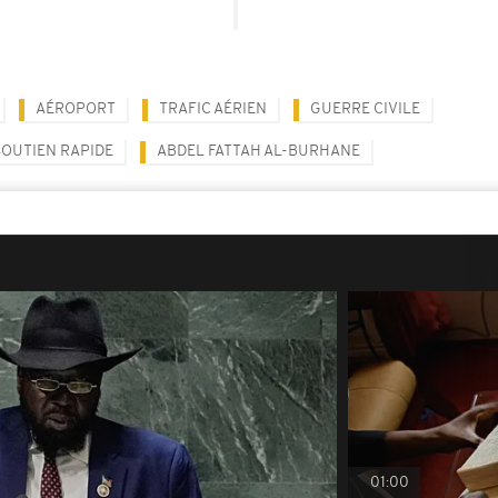
AÉROPORT
TRAFIC AÉRIEN
GUERRE CIVILE
SOUTIEN RAPIDE
ABDEL FATTAH AL-BURHANE
01:00