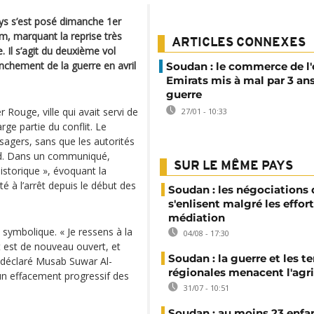
ys s’est posé dimanche 1er
um, marquant la reprise très
ARTICLES CONNEXES
. Il s’agit du deuxième vol
nchement de la guerre en avril
Soudan : le commerce de l'o
Emirats mis à mal par 3 an
guerre
 Rouge, ville qui avait servi de
27/01 - 10:33
ge partie du conflit. Le
ssagers, sans que les autorités
rd. Dans un communiqué,
SUR LE MÊME PAYS
 historique », évoquant la
té à l’arrêt depuis le début des
Soudan : les négociations 
s'enlisent malgré les effor
médiation
 symbolique. « Je ressens à la
04/08 - 17:30
t est de nouveau ouvert, et
Soudan : la guerre et les t
 a déclaré Musab Suwar Al-
régionales menacent l'agri
un effacement progressif des
31/07 - 10:51
Soudan : au moins 23 enfa