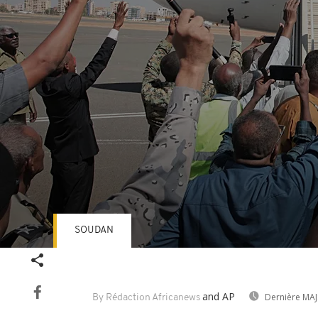
SOUDAN
Volume
90%
and AP
Dernière MAJ
By Rédaction Africanews