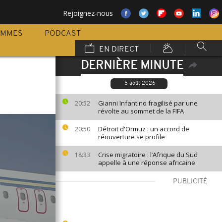
Rejoignez-nous
AMMES
PODCAST
EN DIRECT
DERNIÈRE MINUTE
5 août 2026
Gianni Infantino fragilisé par une
20:52
révolte au sommet de la FIFA
Détroit d'Ormuz : un accord de
20:50
réouverture se profile
Crise migratoire : l’Afrique du Sud
18:33
appelle à une réponse africaine
PUBLICITÉ