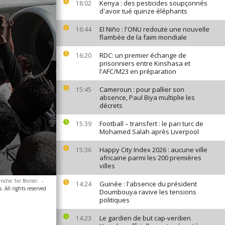
Kenya : des pesticides soupçonnés
18:02
d'avoir tué quinze éléphants
El Niño : l'ONU redoute une nouvelle
16:44
flambée de la faim mondiale
RDC: un premier échange de
16:20
prisonniers entre Kinshasa et
l'AFC/M23 en préparation
Cameroun : pour pallier son
15:45
absence, Paul Biya multiplie les
décrets
Football – transfert : le pari turc de
15:39
Mohamed Salah après Liverpool
Happy City Index 2026 : aucune ville
15:36
africaine parmi les 200 premières
villes
nche 1er février.
-
Guinée : l'absence du président
14:24
. All rights reserved
Doumbouya ravive les tensions
politiques
Le gardien de but cap-verdien
14:23