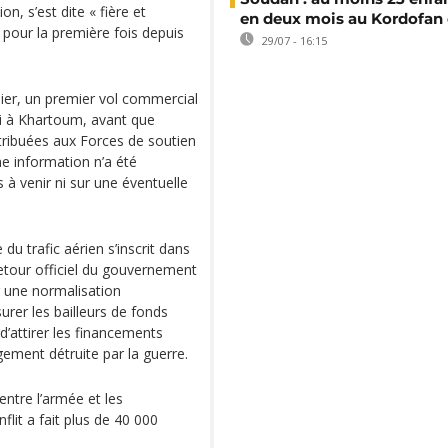
, s’est dite « fière et
en deux mois au Kordofan
 pour la première fois depuis
29/07 - 16:15
rnier, un premier vol commercial
ri à Khartoum, avant que
ttribuées aux Forces de soutien
ne information n’a été
à venir ni sur une éventuelle
du trafic aérien s’inscrit dans
retour officiel du gouvernement
 une normalisation
surer les bailleurs de fonds
 d’attirer les financements
gement détruite par la guerre.
entre l’armée et les
flit a fait plus de 40 000