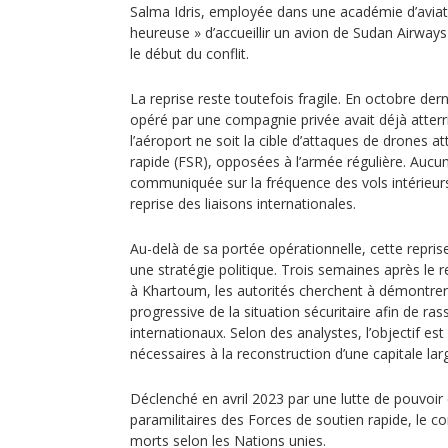
Salma Idris, employée dans une académie d’aviation
heureuse » d’accueillir un avion de Sudan Airways
le début du conflit.
La reprise reste toutefois fragile. En octobre de
opéré par une compagnie privée avait déjà atter
l’aéroport ne soit la cible d’attaques de drones a
rapide (FSR), opposées à l’armée régulière. Aucu
communiquée sur la fréquence des vols intérieurs 
reprise des liaisons internationales.
Au-delà de sa portée opérationnelle, cette reprise 
une stratégie politique. Trois semaines après le 
à Khartoum, les autorités cherchent à démontrer
progressive de la situation sécuritaire afin de ras
internationaux. Selon des analystes, l’objectif est
nécessaires à la reconstruction d’une capitale lar
Déclenché en avril 2023 par une lutte de pouvoir 
paramilitaires des Forces de soutien rapide, le con
morts selon les Nations unies.