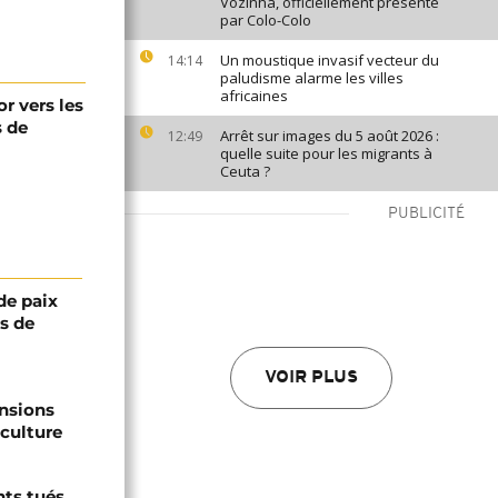
Vozinha, officiellement présenté
par Colo-Colo
Un moustique invasif vecteur du
14:14
paludisme alarme les villes
africaines
r vers les
s de
Arrêt sur images du 5 août 2026 :
12:49
quelle suite pour les migrants à
Ceuta ?
PUBLICITÉ
de paix
ts de
VOIR PLUS
ensions
culture
nts tués