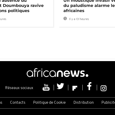
 l'absence du
Un moustique invasif v
nt Doumbouya ravive
du paludisme alarme les
ons politiques
africaines
eures
Il y a 13 heures
Réseaux sociaux
ns
Contacts
Politique de Cookie
Distribution
Publicit