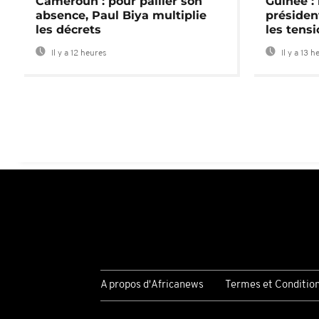
Cameroun : pour pallier son
Guinée :
absence, Paul Biya multiplie
préside
les décrets
les tensi
Il y a 12 heures
Il y a 13 h
A propos d'Africanews
Termes et Conditio