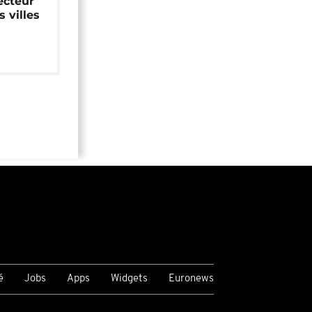
ecteur
 villes
é
Jobs
Apps
Widgets
Euronews