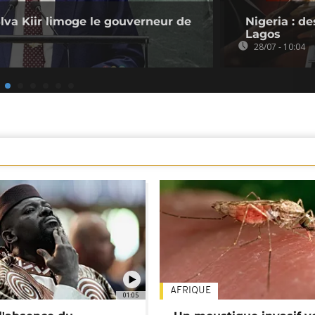
lva Kiir limoge le gouverneur de
Nigeria : de
Lagos
28/07 - 10:04
AFRIQUE
01:05