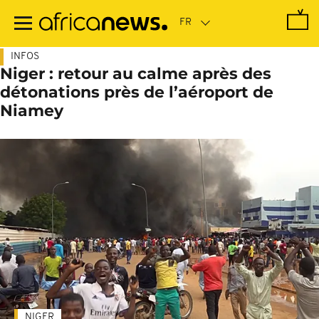
Passer
au
contenu
principal
INFOS
Niger : retour au calme après des
détonations près de l’aéroport de
Niamey
NIGER