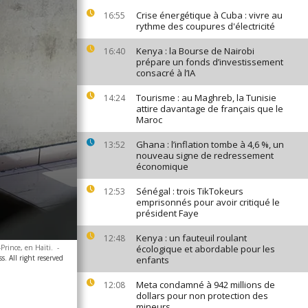
Crise énergétique à Cuba : vivre au
16:55
rythme des coupures d'électricité
Kenya : la Bourse de Nairobi
16:40
prépare un fonds d’investissement
consacré à l’IA
Tourisme : au Maghreb, la Tunisie
14:24
attire davantage de français que le
Maroc
Ghana : l’inflation tombe à 4,6 %, un
13:52
nouveau signe de redressement
économique
Sénégal : trois TikTokeurs
12:53
emprisonnés pour avoir critiqué le
président Faye
Kenya : un fauteuil roulant
12:48
Prince, en Haïti.
-
écologique et abordable pour les
. All right reserved
enfants
Meta condamné à 942 millions de
12:08
dollars pour non protection des
mineurs