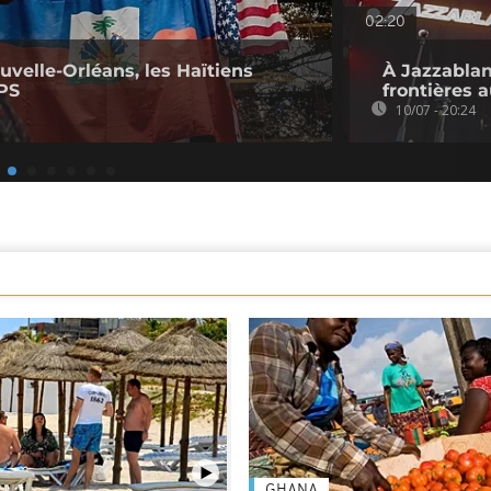
02:20
ouvelle-Orléans, les Haïtiens
À Jazzablan
TPS
frontières 
10/07 - 20:24
GHANA