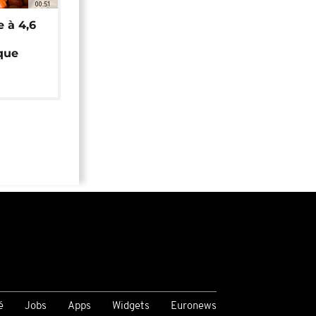
00:51
e à 4,6
que
é
Jobs
Apps
Widgets
Euronews