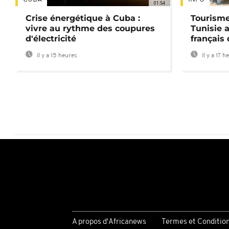
01:54
Crise énergétique à Cuba :
Tourisme
vivre au rythme des coupures
Tunisie 
d'électricité
français
Il y a 15 heures
Il y a 17 h
A propos d'Africanews
Termes et Conditio