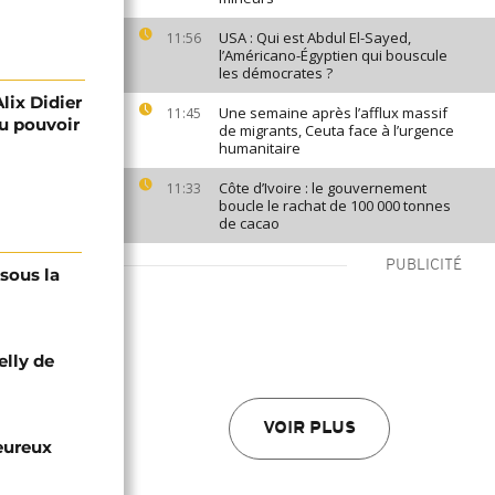
USA : Qui est Abdul El-Sayed,
11:56
l’Américano-Égyptien qui bouscule
les démocrates ?
Alix Didier
Une semaine après l’afflux massif
11:45
u pouvoir
de migrants, Ceuta face à l’urgence
humanitaire
Côte d’Ivoire : le gouvernement
11:33
boucle le rachat de 100 000 tonnes
de cacao
PUBLICITÉ
 sous la
elly de
VOIR PLUS
eureux