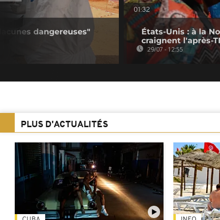
01:32
"lacunes dangereuses"
États-Unis : à la N
craignent l'après-
29/07 - 12:55
PLUS D'ACTUALITÉS
CUBA
INFO