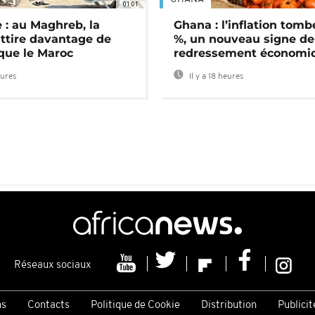
01:01
 : au Maghreb, la
Ghana : l’inflation tomb
attire davantage de
%, un nouveau signe de
 que le Maroc
redressement économi
eures
Il y a 18 heures
Réseaux sociaux
ns
Contacts
Politique de Cookie
Distribution
Publicit