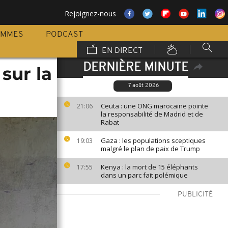
Rejoignez-nous
AMMES
PODCAST
EN DIRECT
DERNIÈRE MINUTE
sur la
7 août 2026
Ceuta : une ONG marocaine pointe
21:06
la responsabilité de Madrid et de
Rabat
Gaza : les populations sceptiques
19:03
malgré le plan de paix de Trump
Kenya : la mort de 15 éléphants
17:55
dans un parc fait polémique
PUBLICITÉ