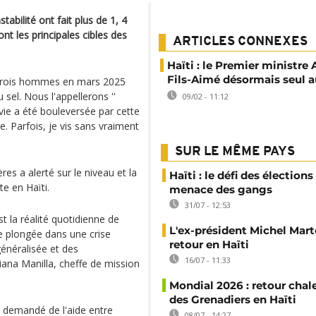
stabilité ont fait plus de 1, 4
nt les principales cibles des
ARTICLES CONNEXES
Haïti : le Premier ministre 
Fils-Aimé désormais seul a
 trois hommes en mars 2025
u sel. Nous l'appellerons ''
09/02 - 11:12
 vie a été bouleversée par cette
le. Parfois, je vis sans vraiment
SUR LE MÊME PAYS
es a alerté sur le niveau et la
Haïti : le défi des élections
te en Haïti.
menace des gangs
31/07 - 12:53
st la réalité quotidienne de
L'ex-président Michel Mart
e plongée dans une crise
retour en Haïti
énéralisée et des
16/07 - 11:33
iana Manilla, cheffe de mission
Mondial 2026 : retour chal
des Grenadiers en Haïti
 demandé de l'aide entre
08/07 - 14:27