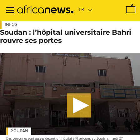
Passer
au
contenu
principal
INFOS
Soudan : l’hôpital universitaire Bahri
rouvre ses portes
SOUDAN
Des personnes sont assises devant un hôpital à Khartoum, au Soudan, mardi 27