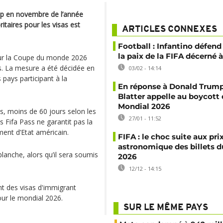
mp en novembre de l’année
itaires pour les visas est
ARTICLES CONNEXES
Football : Infantino défend 
la paix de la FIFA décerné
pour la Coupe du monde 2026
s. La mesure a été décidée en
03/02 - 14:14
 pays participant à la
En réponse à Donald Trump
Blatter appelle au boycott
Mondial 2026
us, moins de 60 jours selon les
27/01 - 11:52
 Fifa Pass ne garantit pas la
ment d’Etat américain.
FIFA : le choc suite aux pri
astronomique des billets 
lanche, alors qu’il sera soumis
2026
12/12 - 14:15
nt des visas d'immigrant
our le mondial 2026.
SUR LE MÊME PAYS