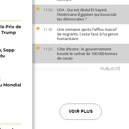
USA : Qui est Abdul El-Sayed,
11:56
l’Américano-Égyptien qui bouscule
les démocrates ?
le Prix de
Une semaine après l’afflux massif
11:45
 à Trump
de migrants, Ceuta face à l’urgence
humanitaire
Côte d’Ivoire : le gouvernement
11:33
, Sepp
boucle le rachat de 100 000 tonnes
 du
de cacao
PUBLICITÉ
x
du Mondial
VOIR PLUS