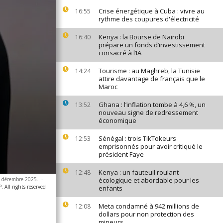
Crise énergétique à Cuba : vivre au
16:55
rythme des coupures d'électricité
Kenya : la Bourse de Nairobi
16:40
prépare un fonds d’investissement
consacré à l’IA
Tourisme : au Maghreb, la Tunisie
14:24
attire davantage de français que le
Maroc
Ghana : l’inflation tombe à 4,6 %, un
13:52
nouveau signe de redressement
économique
Sénégal : trois TikTokeurs
12:53
emprisonnés pour avoir critiqué le
président Faye
Kenya : un fauteuil roulant
12:48
 5 décembre 2025.
-
écologique et abordable pour les
 All rights reserved
enfants
Meta condamné à 942 millions de
12:08
dollars pour non protection des
mineurs