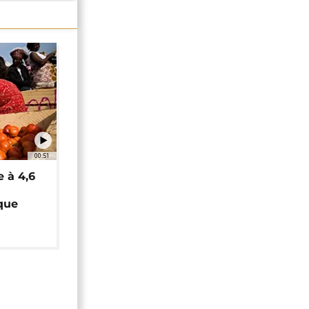
00:51
e à 4,6
que