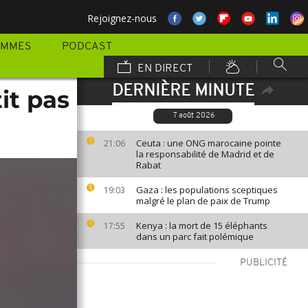
Rejoignez-nous
AMMES
PODCAST
EN DIRECT
DERNIÈRE MINUTE
it pas
7 août 2026
Ceuta : une ONG marocaine pointe
21:06
la responsabilité de Madrid et de
Rabat
Gaza : les populations sceptiques
19:03
malgré le plan de paix de Trump
Kenya : la mort de 15 éléphants
17:55
dans un parc fait polémique
PUBLICITÉ