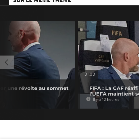
SUR LE MÊME THÈME
01:00
 par une révolte au sommet
FIFA : La CAF réaff
l’UEFA maintient s
Il y a 12 heures