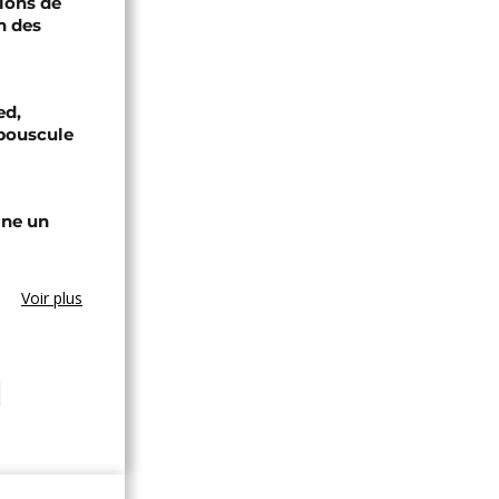
ions de
n des
ed,
bouscule
gne un
Voir plus