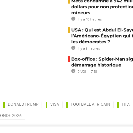
Meta condamné à 942 mill
dollars pour non protectio
mineurs
Il y a 10 heures
USA : Qui est Abdul El-Say
l’Américano-Égyptien qui 
les démocrates ?
Il y a 9 heures
Box-office : Spider-Man si
démarrage historique
04/08 - 17:58
DONALD TRUMP
VISA
FOOTBALL AFRICAIN
FIFA
ONDE 2026