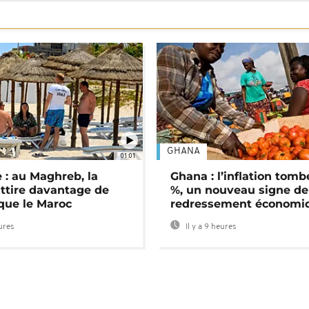
GHANA
01:01
 : au Maghreb, la
Ghana : l’inflation tomb
attire davantage de
%, un nouveau signe de
 que le Maroc
redressement économi
eures
Il y a 9 heures