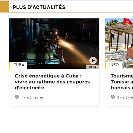
PLUS D'ACTUALITÉS
CUBA
INFO
01:54
Crise énergétique à Cuba :
Tourisme
vivre au rythme des coupures
Tunisie 
d'électricité
français
Il y a 5 heures
Il y a 8 h