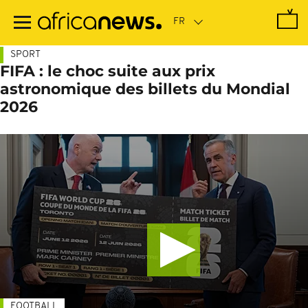
Passer
au
contenu
principal
SPORT
FIFA : le choc suite aux prix
astronomique des billets du Mondial
2026
FOOTBALL