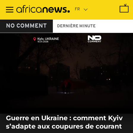
Passer
au
contenu
principal
NO COMMENT
DERNIÈRE MINUTE
0
seconds
Guerre en Ukraine : comment Kyiv
of
0
s’adapte aux coupures de courant
seconds