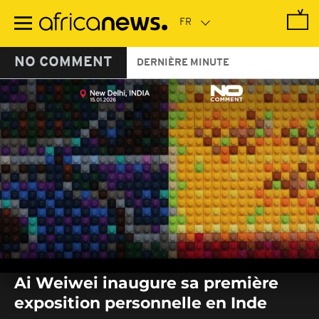
Passer
au
contenu
principal
NO COMMENT
DERNIÈRE MINUTE
0
seconds
Ai Weiwei inaugure sa première
of
0
exposition personnelle en Inde
seconds